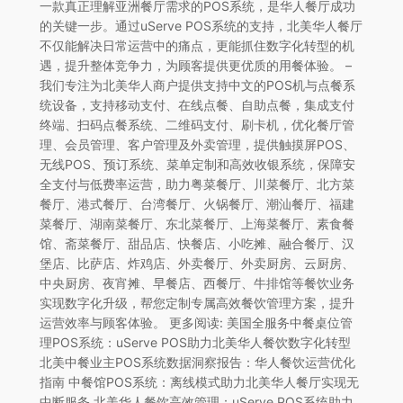
一款真正理解亚洲餐厅需求的POS系统，是华人餐厅成功
的关键一步。通过uServe POS系统的支持，北美华人餐厅
不仅能解决日常运营中的痛点，更能抓住数字化转型的机
遇，提升整体竞争力，为顾客提供更优质的用餐体验。 –
我们专注为北美华人商户提供支持中文的POS机与点餐系
统设备，支持移动支付、在线点餐、自助点餐，集成支付
终端、扫码点餐系统、二维码支付、刷卡机，优化餐厅管
理、会员管理、客户管理及外卖管理，提供触摸屏POS、
无线POS、预订系统、菜单定制和高效收银系统，保障安
全支付与低费率运营，助力粤菜餐厅、川菜餐厅、北方菜
餐厅、港式餐厅、台湾餐厅、火锅餐厅、潮汕餐厅、福建
菜餐厅、湖南菜餐厅、东北菜餐厅、上海菜餐厅、素食餐
馆、斋菜餐厅、甜品店、快餐店、小吃摊、融合餐厅、汉
堡店、比萨店、炸鸡店、外卖餐厅、外卖厨房、云厨房、
中央厨房、夜宵摊、早餐店、西餐厅、牛排馆等餐饮业务
实现数字化升级，帮您定制专属高效餐饮管理方案，提升
运营效率与顾客体验。 更多阅读: 美国全服务中餐桌位管
理POS系统：uServe POS助力北美华人餐饮数字化转型
北美中餐业主POS系统数据洞察报告：华人餐饮运营优化
指南 中餐馆POS系统：离线模式助力北美华人餐厅实现无
中断服务 北美华人餐饮高效管理：uServe POS系统助力