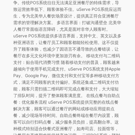
争。传统POS系统往往无法满足亚洲餐厅的特殊需求，导
致运营效率低下、顾客体验不佳。uServe POS系统应运而
生，专为北美华人餐饮场景设计，提供真正符合亚洲餐厅
需求的管理解决方案。 多语言界面：打破沟通壁垒 北美华
人餐厅常面临语言障碍，尤其是面对非华人顾客时。
uServe POS系统提供多语言界面，支持中文、英文以及多
种亚洲语言，让餐厅员工和顾客都能轻松使用。这不仅提
升了顾客体验，也减少了因语言不通导致的点餐错误，让
餐厅在多元文化环境中更加游刃有余。 移动支付与二维码
支付：贴合现代消费习惯 随着移动支付的普及，顾客越来
越倾向于使用手机完成支付。uServe POS系统支持Apple
Pay、Google Pay、微信支付和支付宝等多种移动支付方
式，满足不同顾客的支付偏好。系统还集成二维码支付功
能，顾客只需扫描二维码即可完成点餐和支付，大大缩短
了排队时间，提升了整体顾客满意度。 在线点餐与自助点
餐：优化服务流程 uServe POS系统提供完整的在线点餐
解决方案，顾客可以通过餐厅的网站或移动应用提前点
餐，减少现场等待时间。自助点餐终端在餐厅内设置，顾
客可以自行扫码点餐，减少服务员负担，提高翻台率。这
种模式特别适合快餐式亚洲餐厅，如寿司店、拉面馆等，