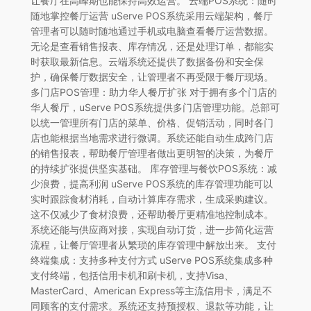
让餐厅在高峰期也能保持高效运营。 云端POS系统：随时
随地掌控餐厅运营 uServe POS系统采用云端架构，餐厅
管理者可以随时随地通过手机或电脑查看餐厅运营数据。
无论是查看销售报表、库存情况，还是处理订单，都能实
时获取最新信息。云端系统还提供了数据备份和安全保
护，确保餐厅数据安全，让管理者不再受限于餐厅现场。
多门店POS管理：助力华人餐厅扩张 对于拥有多个门店的
华人餐厅，uServe POS系统提供多门店管理功能。总部可
以统一管理所有门店的菜单、价格、促销活动，同时各门
店也能根据当地需求进行微调。系统还能自动生成跨门店
的销售报表，帮助餐厅管理者做出更明智的决策，为餐厅
的持续扩张提供坚实基础。 库存管理与餐饮POS系统：减
少浪费，提高利润 uServe POS系统的库存管理功能可以
实时跟踪食材消耗，自动计算库存需求，生成采购建议。
这不仅减少了食材浪费，还帮助餐厅更精准地控制成本。
系统还能与供应商对接，实现自动订货，进一步简化运营
流程，让餐厅管理者从繁琐的库存管理中解放出来。 支付
终端集成：支持多种支付方式 uServe POS系统集成多种
支付终端，包括信用卡机和刷卡机，支持Visa、
MasterCard、American Express等主流信用卡，满足不
同顾客的支付需求。系统还支持预授权、退款等功能，让