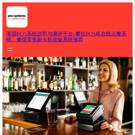
Skip
to
content
美国POS系统选型与测评平台-餐饮POS机在线点餐系
统、餐馆零售刷卡机收银系统推荐