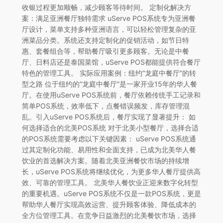
收银过程更加顺畅，减少顾客等待时间。 定制化解决方
案：满足亚洲餐厅独特需求 uServe POS系统专为亚洲餐
厅设计，菜单支持多种亚洲语言，可以轻松管理复杂的亚
洲菜品分类。系统还支持定制化的促销活动，如节日特
惠、套餐组合等，帮助餐厅吸引更多顾客。无论是中餐
厅、日料店还是泰国菜馆，uServe POS都能提供符合餐厅
特色的管理工具。 实际应用案例：纽约”龙庭中餐厅”的转
型之路 位于纽约的”龙庭中餐厅”是一家开业15年的华人餐
厅。在使用uServe POS系统前，餐厅依赖传统手工记录和
简单POS系统，效率低下，点餐错误频发，库存管理混
乱。引入uServe POS系统后，餐厅实现了显著提升： 如
何选择适合的北美POS系统 对于北美小型餐厅，选择合适
的POS系统需要考虑以下关键因素： uServe POS系统通
过其定制化功能、易用性和全面支持，已成为北美华人餐
饮业的首选解决方案。随着北美亚洲餐饮市场的持续增
长，uServe POS系统将继续优化，为更多华人餐厅提供高
效、可靠的管理工具。 北美华人餐饮业正迎来数字化转型
的重要机遇。uServe POS系统不仅是一款POS系统，更是
帮助华人餐厅实现高效运营、提升顾客体验、降低成本的
全方位管理工具。在竞争日益激烈的北美餐饮市场，选择