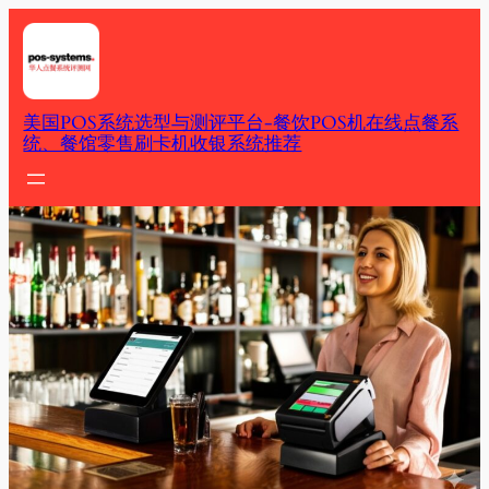
Skip
to
content
美国POS系统选型与测评平台-餐饮POS机在线点餐系
统、餐馆零售刷卡机收银系统推荐