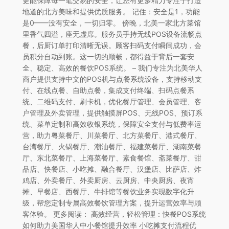
更能保障每一笔交易的安全，让您有更多精力专注于打造
地道的北方美味和提供优质服务。 记住：安全是1，功能
是0——没有安全，一切归零。 傍晚，北美一家北方菜馆
里香气四溢，座无虚席。服务员手持无线POS设备流畅点
餐，后厨订单打印清晰无误。顾客扫码支付瞬间成功，会
员积分自动到账。这一切的顺畅，都得益于背后一套安
全、稳定、高效的餐饮POS系统。 – 我们专注为北美华人
商户提供支持中文的POS机与点餐系统设备，支持移动支
付、在线点餐、自助点餐，集成支付终端、扫码点餐系
统、二维码支付、刷卡机，优化餐厅管理、会员管理、客
户管理及外卖管理，提供触摸屏POS、无线POS、预订系
统、菜单定制和高效收银系统，保障安全支付与低费率运
营，助力粤菜餐厅、川菜餐厅、北方菜餐厅、港式餐厅、
台湾餐厅、火锅餐厅、潮汕餐厅、福建菜餐厅、湖南菜餐
厅、东北菜餐厅、上海菜餐厅、素食餐馆、斋菜餐厅、甜
品店、快餐店、小吃摊、融合餐厅、汉堡店、比萨店、炸
鸡店、外卖餐厅、外卖厨房、云厨房、中央厨房、夜宵
摊、早餐店、西餐厅、牛排馆等餐饮业务实现数字化升
级，帮您定制专属高效餐饮管理方案，提升运营效率与顾
客体验。 更多阅读： 高效经营，轻松管理：快餐POS系统
如何助力美国华人中小餐馆提升效率 小吃摊支付流程优