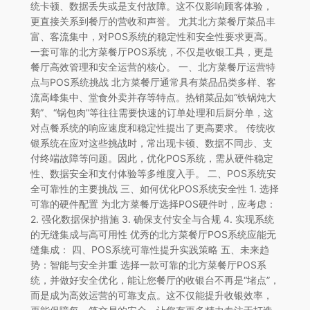
统卡顿、数据丢失或是支付故障。这不仅影响顾客体验，
更直接关系到餐厅的营收和声誉。 尤其北方菜餐厅菜品丰
富、客流集中，对POS系统的稳定性和安全性要求更高。
一套可靠的北方菜餐厅POS系统，不仅是收银工具，更是
餐厅高效管理和安全运营的核心。 一、北方菜餐厅运营特
点与POS系统挑战 北方菜餐厅通常具有菜品品类多样、客
流高峰集中、堂食外卖并存等特点。热销菜品如“铁锅炖大
鹅”、“锅包肉”等往往需要快速的订单处理和后厨分单，这
对点餐系统的响应速度和稳定性提出了更高要求。 传统收
银系统在应对这些挑战时，常出现卡顿、数据不同步、支
付终端故障等问题。因此，优化POS系统，需从硬件稳定
性、数据安全和支付体验等多维度入手。 二、POS系统安
全可靠性的主要挑战 三、如何优化POS系统安全性 1. 选择
可靠的硬件配置 为北方菜餐厅选择POS硬件时，应考虑：
2. 强化数据保护措施 3. 确保支付安全与合规 4. 实现系统
的无缝集成与高可用性 优秀的北方菜餐厅POS系统应能无
缝集成： 四、POS系统可靠性提升实践策略 五、未来趋
势：智能与安全并重 选择一款可靠的北方菜餐厅POS系
统，并做好安全优化，能让您餐厅的收银台不再是“堵点”，
而是成为高效运营的可靠支点。这不仅能提升收银效率，