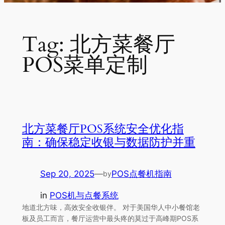
Tag:
北方菜餐厅
POS菜单定制
北方菜餐厅POS系统安全优化指
南：确保稳定收银与数据防护并重
Sep 20, 2025
—
POS点餐机指南
by
in
POS机与点餐系统
地道北方味，高效安全收银伴。 对于美国华人中小餐馆老
板及员工而言，餐厅运营中最头疼的莫过于高峰期POS系