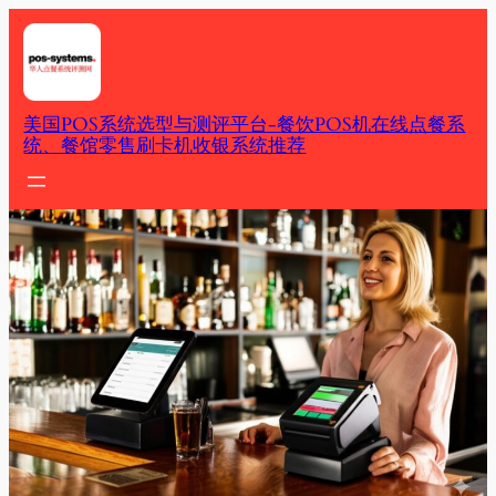
Skip
to
content
美国POS系统选型与测评平台-餐饮POS机在线点餐系
统、餐馆零售刷卡机收银系统推荐