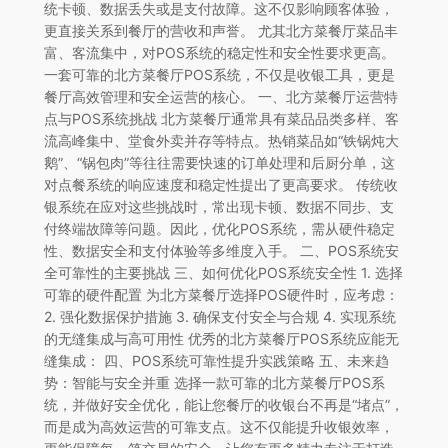
统卡顿、数据丢失或是支付故障。这不仅影响顾客体验，
更直接关系到餐厅的营收和声誉。 尤其北方菜餐厅菜品丰
富、客流集中，对POS系统的稳定性和安全性要求更高。
一套可靠的北方菜餐厅POS系统，不仅是收银工具，更是
餐厅高效管理和安全运营的核心。 一、北方菜餐厅运营特
点与POS系统挑战 北方菜餐厅通常具有菜品品类多样、客
流高峰集中、堂食外卖并存等特点。热销菜品如“铁锅炖大
鹅”、“锅包肉”等往往需要快速的订单处理和后厨分单，这
对点餐系统的响应速度和稳定性提出了更高要求。 传统收
银系统在应对这些挑战时，常出现卡顿、数据不同步、支
付终端故障等问题。因此，优化POS系统，需从硬件稳定
性、数据安全和支付体验等多维度入手。 二、POS系统安
全可靠性的主要挑战 三、如何优化POS系统安全性 1. 选择
可靠的硬件配置 为北方菜餐厅选择POS硬件时，应考虑：
2. 强化数据保护措施 3. 确保支付安全与合规 4. 实现系统
的无缝集成与高可用性 优秀的北方菜餐厅POS系统应能无
缝集成： 四、POS系统可靠性提升实践策略 五、未来趋
势：智能与安全并重 选择一款可靠的北方菜餐厅POS系
统，并做好安全优化，能让您餐厅的收银台不再是“堵点”，
而是成为高效运营的可靠支点。这不仅能提升收银效率，