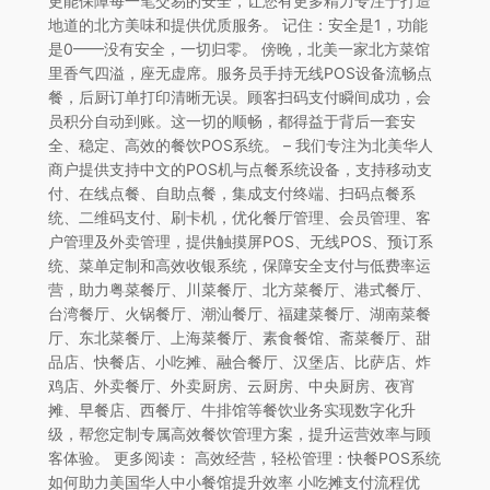
更能保障每一笔交易的安全，让您有更多精力专注于打造
地道的北方美味和提供优质服务。 记住：安全是1，功能
是0——没有安全，一切归零。 傍晚，北美一家北方菜馆
里香气四溢，座无虚席。服务员手持无线POS设备流畅点
餐，后厨订单打印清晰无误。顾客扫码支付瞬间成功，会
员积分自动到账。这一切的顺畅，都得益于背后一套安
全、稳定、高效的餐饮POS系统。 – 我们专注为北美华人
商户提供支持中文的POS机与点餐系统设备，支持移动支
付、在线点餐、自助点餐，集成支付终端、扫码点餐系
统、二维码支付、刷卡机，优化餐厅管理、会员管理、客
户管理及外卖管理，提供触摸屏POS、无线POS、预订系
统、菜单定制和高效收银系统，保障安全支付与低费率运
营，助力粤菜餐厅、川菜餐厅、北方菜餐厅、港式餐厅、
台湾餐厅、火锅餐厅、潮汕餐厅、福建菜餐厅、湖南菜餐
厅、东北菜餐厅、上海菜餐厅、素食餐馆、斋菜餐厅、甜
品店、快餐店、小吃摊、融合餐厅、汉堡店、比萨店、炸
鸡店、外卖餐厅、外卖厨房、云厨房、中央厨房、夜宵
摊、早餐店、西餐厅、牛排馆等餐饮业务实现数字化升
级，帮您定制专属高效餐饮管理方案，提升运营效率与顾
客体验。 更多阅读： 高效经营，轻松管理：快餐POS系统
如何助力美国华人中小餐馆提升效率 小吃摊支付流程优