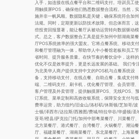
入手，如连接在线点餐平台和二维码支付。培训员工使
用触摸屏POS，确保他们熟悉数据整合流程。当然，
施并非一帆风顺。数据隐私是关键，确保系统符合加州
法规。同时，定期更新以防技术故障。但总体而言，这
些投资回报显著，能让餐厅从被动运营转向数据驱动模
式。总之，客户数据整合工具是提升加州中部湖南菜餐
厅POS系统效率的强大盟友。它将点餐系统、移动支
和餐厅管理融为一体，帮助华人中小餐馆老板和员工节
省时间、提升服务质量。在快节奏的餐饮业中，这样的
优化不仅是效率提升，更是长远发展的基础。 我们专
为北美华人商户提供支持中文的POS机与点餐系统设
备，支持移动支付、在线点餐、自助点餐，集成支付终
端、二维码支付、刷卡机，优化餐厅管理、会员管理、
客户管理及外卖管理，提供触摸屏POS、无线POS、
订系统、菜单定制和高效收银系统，保障安全支付与低
费率运营，助力纽约/旧金山/洛杉矶/休斯顿/芝加哥/波
士顿/泽西市/达拉斯/西雅图/费城/特拉华谷/华盛顿/圣
亚哥/橙县/萨克拉门托/加州中部粤菜餐厅、川菜餐厅
北方菜餐厅、港式餐厅、台湾餐厅、火锅餐厅、潮汕餐
厅、福建菜餐厅、湖南菜餐厅、东北菜餐厅、上海菜餐
厅、素食餐馆、斋菜餐厅、甜品店、快餐店、小吃摊、