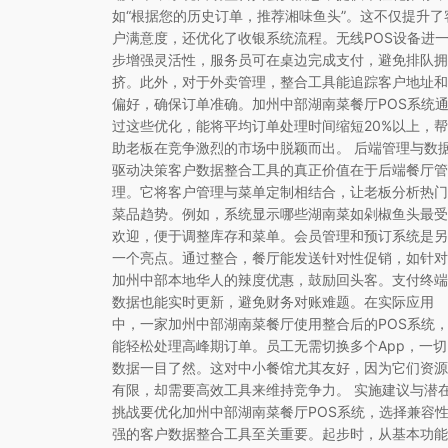
如“根据您的历史订单，推荐湘味鱼头”。这不仅提升了
户满意度，还优化了收银系统流程。无线POS设备进
步增强灵活性，服务员可在桌边完成支付，避免排队拥
挤。此外，对于外卖管理，整合工具能追踪客户地址和
偏好，确保订单准确。加州中部湖南菜餐厅POS系统
过这些优化，能将平均订单处理时间缩短20%以上，帮
助老板在竞争激烈的市场中脱颖而出。 后端管理与数
驱动决策客户数据整合工具的真正价值在于后端餐厅管
理。它将客户管理与菜单定制相结合，让老板分析热门
菜品趋势。例如，系统显示哪些湖南菜如剁椒鱼头最受
欢迎，便于调整库存和菜单。会员管理和预订系统是另
一个亮点。通过整合，餐厅能发送针对性促销，如针对
加州中部本地华人的辣度优惠，鼓励回头客。支付终端
数据也能实时更新，避免财务对账难题。在实际应用
中，一家加州中部湖南菜餐厅使用整合后的POS系统
能轻松处理高峰期订单。员工无需切换多个App，一切
数据一目了然。这对中小餐馆尤其友好，因为它们资源
有限，却需要高效工具来维持竞争力。 实施建议与潜
挑战要优化加州中部湖南菜餐厅POS系统，选择兼容
强的客户数据整合工具至关重要。起步时，从基本功能