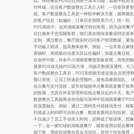
踪。传统餐饮POS往往局限于基本功能，如刷卡机和
付终端，但当客户数据整合工具介入时，一切变得更智
能。客户数据整合工具是一种软件解决方案，能将散乱
的客户信息（如偏好、订单历史和联系方式）统一到
POS系统中。这对湖南菜餐厅特别有用，因为这些餐
往往服务于忠实顾客群，他们喜欢辣味菜肴或特定菜单
定制。通过整合，餐厅能实时访问客户管理数据，避免
手动输入错误，提高整体效率。例如，一位常客点麻辣
香锅时，系统能自动显示其以往偏好，加速点餐过程。
在加州中部，许多中小湖南菜餐馆老板发现，传统的触
摸屏POS或无线POS虽方便，但缺乏数据连通性。引
客户数据整合工具后，POS系统能无缝连接会员管理
预订系统，让员工快速处理预约，避免高峰期混乱。 
化点餐与支付流程，提升前端效率点餐系统是餐厅效率
的瓶颈，尤其在外卖管理和在线点餐兴起的今天。客户
数据整合工具能将这些功能与加州中部湖南菜餐厅PO
机深度融合。例如，通过二维码支付或移动支付，顾客
扫描桌上的码即可自助点餐，数据直接同步到后厨。这
不仅减少了员工手动录入时间，还降低了错误率。想象
一下，在一家忙碌的湖南菜餐厅，顾客使用自助点餐终
端下单，系统自动整合其会员信息，提供个性化推荐，