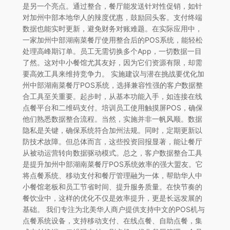
是另一个亮点。通过整合，餐厅能发送针对性促销，如针
对加州中部本地华人的辣度优惠，鼓励回头客。支付终端
数据也能实时更新，避免财务对账难题。在实际应用中，
一家加州中部湖南菜餐厅使用整合后的POS系统，能轻松
处理高峰期订单。员工无需切换多个App，一切数据一目
了然。这对中小餐馆尤其友好，因为它们资源有限，却需
要高效工具来维持竞争力。 实施建议与潜在挑战要优化加
州中部湖南菜餐厅POS系统，选择兼容性强的客户数据整
合工具至关重要。起步时，从基本功能入手，如连接在线
点餐平台和二维码支付。培训员工使用触摸屏POS，确保
他们熟悉数据整合流程。当然，实施并非一帆风顺。数据
隐私是关键，确保系统符合加州法规。同时，定期更新以
防技术故障。但总体而言，这些投资回报显著，能让餐厅
从被动运营转向数据驱动模式。总之，客户数据整合工具
是提升加州中部湖南菜餐厅POS系统效率的强大盟友。它
将点餐系统、移动支付和餐厅管理融为一体，帮助华人中
小餐馆老板和员工节省时间、提升服务质量。在快节奏的
餐饮业中，这样的优化不仅是效率提升，更是长远发展的
基础。 我们专注为北美华人商户提供支持中文的POS机与
点餐系统设备，支持移动支付、在线点餐、自助点餐，集