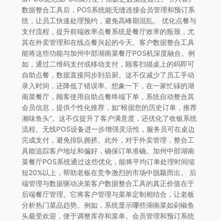
数据整合工具后，POS系统能无缝连接会员管理和预订系
统，让员工快速处理预约，避免高峰期混乱。 优化点餐与
支付流程，提升前端效率点餐系统是餐厅效率的瓶颈，尤
其在外卖管理和在线点餐兴起的今天。客户数据整合工具
能将这些功能与加州中部湖南菜餐厅POS机深度融合。例
如，通过二维码支付或移动支付，顾客扫描桌上的码即可
自助点餐，数据直接同步到后厨。这不仅减少了员工手动
录入时间，还降低了错误率。想象一下，在一家忙碌的湖
南菜餐厅，顾客使用自助点餐终端下单，系统自动整合其
会员信息，提供个性化推荐，如“根据您的历史订单，推荐
湘味鱼头”。这不仅提升了客户满意度，还优化了收银系统
流程。无线POS设备进一步增强灵活性，服务员可在桌边
完成支付，避免排队拥挤。此外，对于外卖管理，整合工
具能追踪客户地址和偏好，确保订单准确。加州中部湖南
菜餐厅POS系统通过这些优化，能将平均订单处理时间缩
短20%以上，帮助老板在竞争激烈的市场中脱颖而出。 后
端管理与数据驱动决策客户数据整合工具的真正价值在于
后端餐厅管理。它将客户管理与菜单定制相结合，让老板
分析热门菜品趋势。例如，系统显示哪些湖南菜如剁椒鱼
头最受欢迎，便于调整库存和菜单。会员管理和预订系统