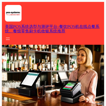
Skip
to
content
美国POS系统选型与测评平台-餐饮POS机在线点餐系
统、餐馆零售刷卡机收银系统推荐