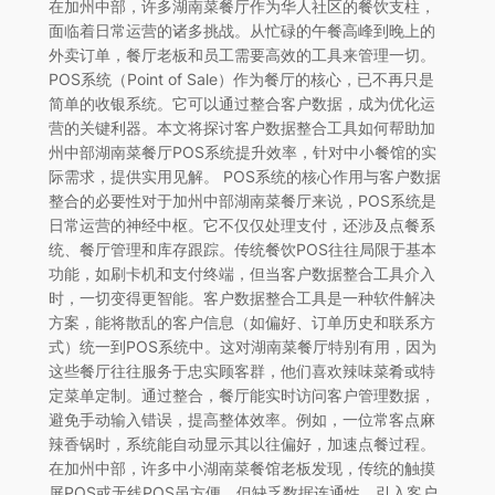
在加州中部，许多湖南菜餐厅作为华人社区的餐饮支柱，
面临着日常运营的诸多挑战。从忙碌的午餐高峰到晚上的
外卖订单，餐厅老板和员工需要高效的工具来管理一切。
POS系统（Point of Sale）作为餐厅的核心，已不再只是
简单的收银系统。它可以通过整合客户数据，成为优化运
营的关键利器。本文将探讨客户数据整合工具如何帮助加
州中部湖南菜餐厅POS系统提升效率，针对中小餐馆的实
际需求，提供实用见解。 POS系统的核心作用与客户数据
整合的必要性对于加州中部湖南菜餐厅来说，POS系统是
日常运营的神经中枢。它不仅仅处理支付，还涉及点餐系
统、餐厅管理和库存跟踪。传统餐饮POS往往局限于基本
功能，如刷卡机和支付终端，但当客户数据整合工具介入
时，一切变得更智能。客户数据整合工具是一种软件解决
方案，能将散乱的客户信息（如偏好、订单历史和联系方
式）统一到POS系统中。这对湖南菜餐厅特别有用，因为
这些餐厅往往服务于忠实顾客群，他们喜欢辣味菜肴或特
定菜单定制。通过整合，餐厅能实时访问客户管理数据，
避免手动输入错误，提高整体效率。例如，一位常客点麻
辣香锅时，系统能自动显示其以往偏好，加速点餐过程。
在加州中部，许多中小湖南菜餐馆老板发现，传统的触摸
屏POS或无线POS虽方便，但缺乏数据连通性。引入客户