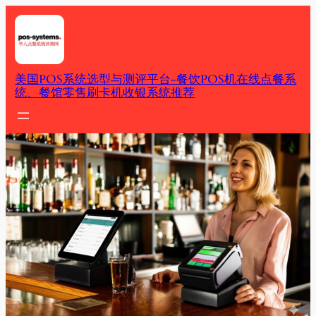
Skip
to
content
美国POS系统选型与测评平台-餐饮POS机在线点餐系
统、餐馆零售刷卡机收银系统推荐