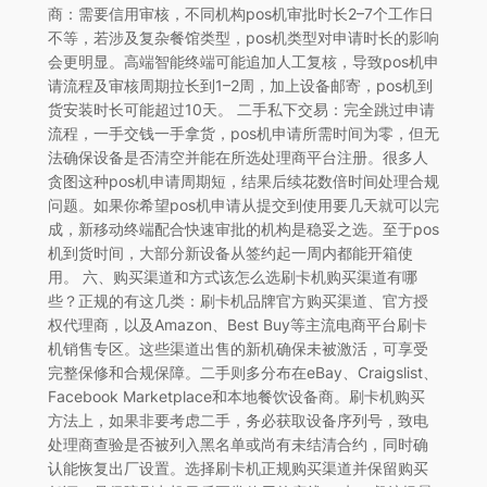
商：需要信用审核，不同机构pos机审批时长2–7个工作日
不等，若涉及复杂餐馆类型，pos机类型对申请时长的影响
会更明显。高端智能终端可能追加人工复核，导致pos机申
请流程及审核周期拉长到1–2周，加上设备邮寄，pos机到
货安装时长可能超过10天。 二手私下交易：完全跳过申请
流程，一手交钱一手拿货，pos机申请所需时间为零，但无
法确保设备是否清空并能在所选处理商平台注册。很多人
贪图这种pos机申请周期短，结果后续花数倍时间处理合规
问题。如果你希望pos机申请从提交到使用要几天就可以完
成，新移动终端配合快速审批的机构是稳妥之选。至于pos
机到货时间，大部分新设备从签约起一周内都能开箱使
用。 六、购买渠道和方式该怎么选刷卡机购买渠道有哪
些？正规的有这几类：刷卡机品牌官方购买渠道、官方授
权代理商，以及Amazon、Best Buy等主流电商平台刷卡
机销售专区。这些渠道出售的新机确保未被激活，可享受
完整保修和合规保障。二手则多分布在eBay、Craigslist、
Facebook Marketplace和本地餐饮设备商。刷卡机购买
方法上，如果非要考虑二手，务必获取设备序列号，致电
处理商查验是否被列入黑名单或尚有未结清合约，同时确
认能恢复出厂设置。选择刷卡机正规购买渠道并保留购买