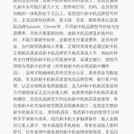
能智慧型终端，其刷卡机价格区间跨度很大：简易音频插
孔刷卡头可能只要几十元，而带有打印、扫码、会员管理
功能的一体机则在千元以上。若想进行刷卡机品牌型号对
比，主流品牌包括商米、新大陆、百富、银联商务以及国
际品牌Square、Clover等，不同刷卡机品牌型号价格与交
易费率、月租方案紧密挂钩。做刷卡机品牌及价格对比
时，不能只看硬件标价，还要把支付通道费率、是否有押
金、合约期等因素纳入考量。正规经营者务必通过刷卡机
正规购买渠道或刷卡机品牌官方购买渠道入手，例如向持
有支付牌照的刷卡机公司直接申请，或通过银行、授权代
理商办理刷卡机申请（亦常称刷卡机办理或刷卡機申
請），这样才能确保机具经过安全认证，避免资金与数据
风险。常见的刷卡机购买渠道包括品牌官网、银行客户经
理、认证分销商及电商旗舰店，这几种刷卡机购买渠道和
方式都能保证正品与合规入网。如果查询刷卡机购买渠道
有哪些，应优先选择官方列出的刷卡机购买渠道推荐，再
比较刷卡机市场价格范围及后续服务能力，这就是完整的
刷卡机购买方法。 拿到机器后，熟悉刷卡机的使用方法同
样关乎体验与成本。现代刷卡机大多触屏操作，输入金额
后让客人插卡、拍卡或感应手机钱包，再签名或输入密码
即可。日常使用中难免遇到刷卡机故障排除情境，常见问