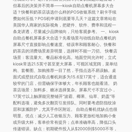
但幕后的决策并不简单——kiosk自助点餐机屏幕多大合
适？快餐和奶茶店该选什么样的POS收银系统？刷卡手续
费如何压低？POS机申请到底要等几天？这篇文章将站在
美国华人商家的实际视角，把硬件、软件、费率和流程一
条龙讲透，尽量减少品牌倾向，只给客观参考。 一、kiosk
自助点餐机屏幕多大合适？先看场景与动线自助点餐机的
屏幕尺寸直接影响点餐速度、错误率和顾客耐心。快餐和
奶茶店的消费场景差异明显，选择时不能一刀切。 快餐店
场景：客流量大、餐品标准化高。地面空间允许时，立式
kiosk常选21.5英寸甚至更大屏幕，可视区域宽阔，菜单结
构、套餐图、加购推荐一目了然，手指点选不易误触。桌
面式或壁挂式自取点餐机则多为15.6至17英寸，适合通道
较窄的门店，但需确保字体够大，年长顾客也能看清。 奶
茶店场景：加料多、糖冰选择复杂。屏幕尺寸不宜过小，
17英寸以上触屏能完整铺开“波霸、椰果、仙草、奶盖”等
配料选项，避免多次翻页引发排队。同时要考虑防指纹涂
层和泼溅防护，尤其手作区附近。 自助点餐机优缺点也很
明显。优点：减少人工收银压力、顾客更放松地加购小食
或升级大杯，客单价常有提升；点单准确率高，降低口头
传递错误。缺点：初期硬件投入从$2000到$5000不等，