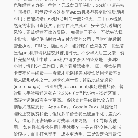
息和经营者身份，往往当天或次日即获批，pos机申请审核
时间极短。移动读卡器这类简易pos机类型甚至批准后即绑
即用；智能终端pos机到货时间一般2-3天。二手pos機虽
然无需审批可直接买，但存在账户残留、安全芯片过期的
风险，正规经营不建议冒险。 如果急于开业，可优先选择
审批快、能提供临时移动支付方案的公司，同时把纸质版
营业执照、EIN信、店面照片、银行账户信息备齐，能显著
压缩pos机申请从提交到使用时长。不少华人店主反馈，资
料完整的线上申请，pos机申请要多久的答案是：快则24
小时，慢则5个工作日，完全看后端效率。 四、餐饮信用
卡费率和手续费——看懂才能谈降美国餐饮信用卡费率是
最大隐形成本之一。刷卡机刷一笔，背后涉及交换费
(interchange)、卡组织费(assessment)和处理器加价。餐
饮刷卡手续费通常落在“2.3%+10¢”到“2.9%+25¢”区间，
高端卡运通或商务卡更高。 餐饮支付手续费比较方面，非
接触式感应支付（Apple Pay、Google Pay）风控较好，
理论上交换费稍低，但很多平价套餐已被扁平化，差距不
大。借记卡用密码验证时费率明显更低，可引导顾客使
用。 如何降低餐饮信用卡手续费？ 一是选择“交换加价”定
价模型，而非打包费率，成本更透明。二是设定合理最低