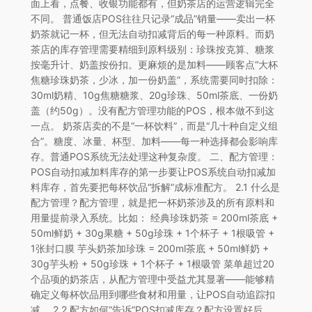
面上看，点餐、收银功能都有，但奶茶店的运营逻辑完全
不同。 普通饭店POS往往只记录“成品”销量——卖出一杯
奶茶就记一杯，但无法自动扣减背后的每一种原料。而奶
茶店的库存管理需要精细到原料级别：珍珠按克算、糖浆
按毫升计、奶盖按份扣。更麻烦的是加料——顾客点“大杯
焦糖珍珠奶茶，少冰，加一份奶盖”，系统需要同时扣除：
30ml奶精、10g焦糖糖浆、20g珍珠、50ml茶底、一份奶
盖（约50g）。没有配方管理功能的POS，根本做不到这
一点。 奶茶店卖的不是“一杯饮料”，而是“几十种自定义组
合”。糖度、冰量、杯型、加料——每一种选择都会影响库
存。普通POS系统无法处理这种复杂度。 二、配方管理：
POS自动扣减加料库存的第一步要让POS系统自动扣减加
料库存，首先要把每杯饮品“拆解”成标准配方。 2.1 什么是
配方管理？配方管理，就是把一杯奶茶涉及的所有原料和
用量提前录入系统。比如： 经典珍珠奶茶 = 200ml茶底 +
50ml鲜奶 + 30g果糖 + 50g珍珠 + 1个杯子 + 1根吸管 +
1张封口膜 芋头奶茶加珍珠 = 200ml茶底 + 50ml鲜奶 +
30g芋头粉 + 50g珍珠 + 1个杯子 + 1根吸管 菜单超过20
个品项的奶茶店，从配方管理中受益尤其显著——能够精
确定义每杯饮品用到哪些食材和用量，让POS自动追踪扣
减。 2.2 配方如何“告诉”POS扣减库存？配方设置好后，