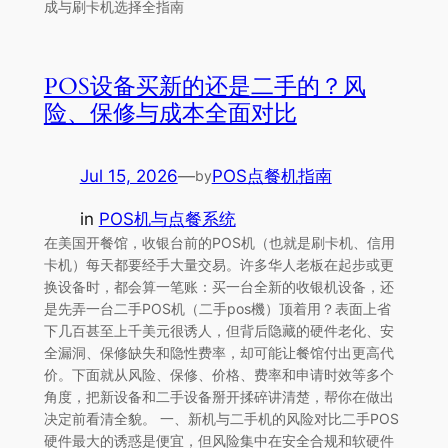
成与刷卡机选择全指南
POS设备买新的还是二手的？风
险、保修与成本全面对比
Jul 15, 2026
—
POS点餐机指南
by
in
POS机与点餐系统
在美国开餐馆，收银台前的POS机（也就是刷卡机、信用
卡机）每天都要经手大量交易。许多华人老板在起步或更
换设备时，都会算一笔账：买一台全新的收银机设备，还
是先弄一台二手POS机（二手pos機）顶着用？表面上省
下几百甚至上千美元很诱人，但背后隐藏的硬件老化、安
全漏洞、保修缺失和隐性费率，却可能让餐馆付出更高代
价。下面就从风险、保修、价格、费率和申请时效等多个
角度，把新设备和二手设备掰开揉碎讲清楚，帮你在做出
决定前看清全貌。 一、新机与二手机的风险对比二手POS
硬件最大的诱惑是便宜，但风险集中在安全合规和软硬件