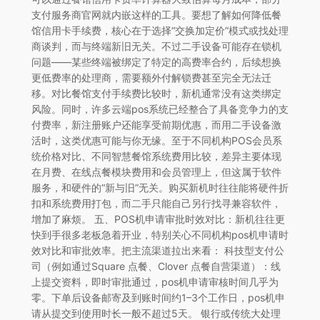
支付服务商官网就内嵌这样的工具。要想了解如何降低餐
馆信用卡手续费，核心在于选择“交换加定价”模式或找处理
商谈判，而与终端新旧无关。不过二手设备可能存在锁机
问题——某些终端被绑定了特定的高费率合约，后续想换
更低费率的处理商，需要额外付解锁费甚至完全无法迁
移。对比餐馆支付手续费比较时，新机通常没有这类绑定
风险。同时，许多云端pos系统已经整合了具备竞争力的支
付费率，新注册账户还能享受前期优惠，而用二手设备激
活时，这类优惠可能与你无缘。至于不同机构POS会员系
统价格对比、不同智慧餐馆系统费用比较，差异主要体现
在月费、在线点餐模块费用和会员管理上，但这属于软件
服务，和硬件的“新与旧”无关。购买新机时往往能将硬件折
扣和系统费用打包，而二手只能自己另行找寻兼容软件，
增加了麻烦。 五、POS机申请审批时效对比：新机往往更
快到手很多老板急着开业，特别关心不同机构pos机申请时
效对比和审批效率。把主流渠道拉出来看： 科技型支付公
司（例如通过Square 点餐、Clover 点餐自营渠道）：线
上提交资料，即时审批通过，pos机申请审核时间几乎为
零。下单后设备邮寄及到账时间约1–3个工作日，pos机申
请从提交到使用时长一般不超过5天。 银行或传统大处理