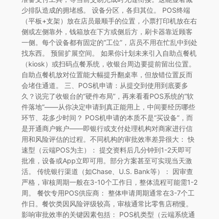
少排队造成的拥堵感。 设备分区，各归其位。 POS终端
（平板+支架）放在店员最顺手的位置，小票打印机放在右
侧或左侧靠外，钱箱放在下方或侧后方，刷卡器靠近顾客
一侧。每个设备都有固定的“工位”，店员不用在忙乱中到处
找东西。 预留扩展空间。 如果你计划未来引入自助点餐机
（kiosk）或扫码点餐系统，收银台周边要提前留出位置。
自助点餐机放对位置能大幅提升翻桌率，但放错位置反而
会堵住通道。 三、POS机申请：从提交到使用到底要多
久？说完了收银台的“硬件布局”，再来看看POS系统的“软
件落地”——从你决定申请到真正能用上，中间要经历哪些
环节、花多少时间？ POS机申请的本质不是“买设备”，而
是开通商户账户——即银行或支付处理机构对商家进行信
用和风险评估的过程。不同机构的审批效率差异很大： 快
速型（云端POS为主）： 提交资料后几分钟到1-2天即可
批准，设备或App立即可用。部分方案甚至可实现当天激
活。 传统银行渠道（如Chase、U.S. Bank等）： 因审查
严格，审核周期一般在3-10个工作日，整体流程可能需1-2
周。 餐饮专用POS供应商： 整体申请周期通常在3-7个工
作日。餐饮类因风险评级较高，审核通常比零售店稍慢。
影响审批效率的关键因素包括： POS机类型（云端系统通