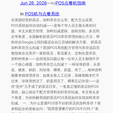
Jun 26, 2026
—
POS点餐机指南
by
in
POS机与点餐系统
在美国经营奶茶店，加料库存怎么管、配方怎么设置、
POS系统如何自动扣减——是每个华人店主最头疼的问
题。本文从配方管理、加料扣减逻辑、损耗控制、多店同
步等角度，全面解析奶茶店POS库存管理的核心方法，帮
助你在Google上找到最适合自己店铺的解决方案。 奶茶店
加料库存怎么扣减？美国POS系统配方管理与库存追踪完
整指南在北美开一家奶茶店，客流量大、定制化需求高、
原料种类多——这些现实问题让每一位华人店主都绕不开
一个核心难题：加料库存怎么扣减？ 一杯珍珠奶茶，从茶
底、糖浆、鲜奶，到珍珠、椰果、奶盖、布丁……每种原料
都要单独管理库存。如果全靠人工记录，高峰期根本忙不
过来，珍珠突然没了、奶盖用完了、椰果忘记补货——这
些“意外”几乎成了奶茶店日常。一套真正懂奶茶店的POS
系统，核心就在于配方管理和实时库存扣减。本文将从多
个角度，为你拆解美国奶茶店POS系统如何实现加料库存
扣减。 一、为什么普通POS管不好奶茶店的加料库存？很
多刚起步的老板会问：“我用普通餐厅的POS不行吗？”表