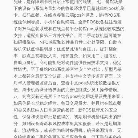
凭证，是保障刷卡机日后正常使用的底线。 七、餐馆场景
下的设备与系统考量如今的收银环境早已超越单纯pos机刷
卡。扫码点餐、在线点餐和云端pos的普及，使得POS系
统延伸到餐桌、手机和自助终端。全新POS设备往往预装
了对扫码点餐系统和在线点餐平台餐馆pos系统比较成熟的
支持，适配众多第三方外卖平台。而二手老款机型可能在
扫码摄像头、NFC感应和软件兼容性上处处受限。自助点
餐机优缺点也很明显：优点是减轻前台压力、提升翻台
率，缺点是初期投入高、维护复杂。如果用二手组装机，
自助点餐机厂商可能拒绝对硬件提供任何技术支持，稳定
性堪忧。至于餐馆POS系统兼容性安全性对比，新型号基
本上都符合最新安全认证，并支持中文等多语言界面，这
对华人管理者监督后台、查看中文pos系统比较数据很方
便。刷卡机西班牙语界面的完善也能减少员工操作错误。
八、究竟买新还是买旧？结合pos机使用场景及费用来看：
如果你是长期稳定经营、每日交易量大、并且把在线点餐
和会员系统纳入日常运营的餐馆，新POS机带来的安全
性、保修和快捷审批是值得的。初期刷卡机价格高出的部
分，摊到设备寿命和风控成本里其实很低。若只是短期集
市、流动餐车，或者作为临时备用机，确保来源清白、无
合约锁定的二手设备可以充当应急角色。但下手前务必检