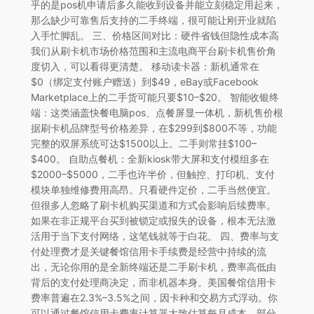
乎的是pos机申请后多久能收到设备并能立刻稳定用起来，
那么缺少可靠售后支持的二手终端，很可能让刚开业就陷
入手忙脚乱。 三、价格区间对比：硬件省钱但隐性成本高
我们从刷卡机市场价格范围和主流电商平台刷卡机售价角
度切入，可以看得更清楚。 移动读卡器：新机通常在
$0（绑定支付账户赠送）到$49，eBay或Facebook
Marketplace上的二手货可能只要$10–$20。 智能收银终
端：这类涵盖快餐电脑pos、点餐屏显一体机，新机售价根
据刷卡机品牌型号价格差异，在$299到$800不等，功能
完整的双屏系统可达$1500以上。二手则常挂$100–
$400。 自助点餐机：全新kiosk带大屏和支付模组多在
$2000–$5000，二手也许半价，但触控、打印机、支付
模块单独维修费用高昂。只看硬件定价，二手当然便宜。
但很多人忽略了刷卡机购买渠道和方式会影响后续费率。
如果在非正规平台买到被锁定或报失的设备，根本无法激
活用于当下支付网络，这笔钱就等于白花。 四、费率与支
付处理费才是关键餐馆信用卡手续费是经营中持续的流
出，无论你用的是全新终端还是二手刷卡机，费率高低由
背后的支付处理商决定，而非机器本身。美国餐馆信用卡
费率普遍在2.3%–3.5%之间，因卡种和交易方式浮动。你
可以通过餐馆信用卡费率计算器大致估算每月成本，部分