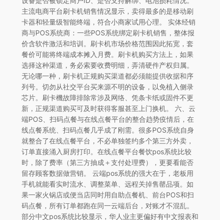
设备是否被锁定商户ID、是否支持解绑、电池损耗情况。
主流电商平台刷卡机销售情况显示，卖得最多的是移动刷
卡器和轻量级智能终端，符合小商家试用心理。 实体经销
商与POS系统商：一些POS系统绑定刷卡机销售，整体报
价含软件激活和培训。刷卡机市场价格范围因此拓宽，套
餐价可能将终端成本摊入月费。刷卡机购买方法上，如果
选择这种渠道，务必索要收费明细，弄清硬件产权归属。
无论哪一种，刷卡机正规购买渠道都必须能提供收据和序
列号。切勿从社交平台买来源不明的设备，以免植入侧录
芯片。刷卡機故障排除常涉及网络、凭条卡纸或固件不更
新，正规渠道购买可及时获得客服甚至上门换机。 六、云
端POS、扫码点餐与在线点餐平台的整合趋势疫情后，在
线点餐系统、扫码点餐几乎成了刚需。很多POS系统自身
就整合了在线点餐平台，不必单独签约多个第三方外卖，
订单直接涌入厨房打印。在线点餐平台餐饮pos系统比较
时，除了费率（第三方抽成＋支付处理费），更要看能否
留存顾客数据做营销。 云端pos系统的强大在于，老板用
手机就能看实时流水、调整菜单、远程关掉售罄品项。如
果一家火锅店或便当店同时用自助点餐机、前台POS和扫
码点餐，所有订单都跑在同一云端后台，对账才不混乱。
部分中文pos系统比较显示，华人业主更偏好有中文报表和