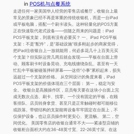
in
POS机与点餐系统
走进任何一家美国华人经营的零售店或餐厅，收银台上最
常见的景象已经不再是笨重的传统收银机，而是一台iPad
或平板电脑，搭配一个刷卡读头。这种轻量化的POS方案
正在快速取代老式设备——但随之而来的问题是：iPad
POS平板支架，到底有没有必要买？ 一、iPad POS平板
支架：不是“配件”，是“基础设施”很多刚起步的商家觉得，
把iPad往收银台上一放就能用，何必多花几十上百美元买
个支架？但实际运营几周后就会发现——平板在台面上滑
动、顾客刷卡时设备晃动、充电线缠绕杂乱、甚至有一天
忙乱中平板被碰落摔碎屏幕——这些“小事”累积起来，损失
远超过一个支架的价格。 从空间设计的角度来看，iPad
POS平板支架的价值体现在三个层面： 第一，稳定与安
全。 收银台是高频操作区，店员每天要在这块小台面上完
成无数次点选、刷卡、找零。一个没有固定的平板，在顾
客排队、店员转身拿货、甚至只是正常触碰时都可能移位
或跌落。带锁结构的支架能将设备牢牢固定在台面上，不
仅保护设备，也让店员操作时更安心、更流畅。 第二，空
间优化。 美国零售店的收银台通常不大——紧凑型店铺的
收银柜台面积大约在36-48英寸宽、22-26英寸深。在这