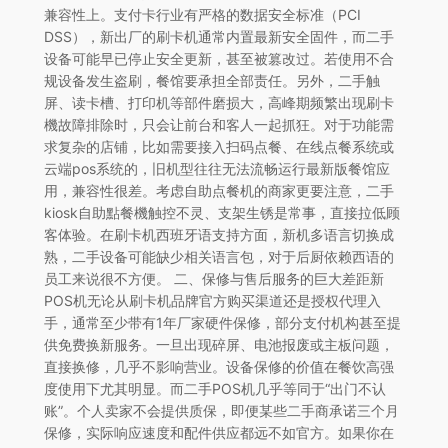
兼容性上。支付卡行业有严格的数据安全标准（PCI
DSS），新出厂的刷卡机通常内置最新安全固件，而二手
设备可能早已停止安全更新，甚至被篡改过。若使用不合
规设备发生盗刷，餐馆要承担全部责任。另外，二手触
屏、读卡槽、打印机等部件磨损大，高峰期频繁出现刷卡
機故障排除时，只会让前台和客人一起抓狂。对于功能需
求复杂的店铺，比如需要接入扫码点餐、在线点餐系统或
云端pos系统的，旧机型往往无法流畅运行最新版餐馆应
用，兼容性很差。考虑自助点餐机的商家更要注意，二手
kiosk自助點餐機触控不灵、支架生锈是常事，直接拉低顾
客体验。在刷卡机西班牙语支持方面，新机多语言切换成
熟，二手设备可能缺少相关语言包，对于后厨依赖西语的
员工来说很不方便。 二、保修与售后服务的巨大差距新
POS机无论从刷卡机品牌官方购买渠道还是授权代理入
手，通常至少带有1年厂家硬件保修，部分支付机构甚至提
供免费换新服务。一旦出现碎屏、电池报废或主板问题，
直接换修，几乎不影响营业。设备保修的价值在餐饮高强
度使用下尤其明显。而二手POS机几乎等同于“出门不认
账”。个人卖家不会提供质保，即便某些二手商承诺三个月
保修，实际响应速度和配件供应都远不如官方。如果你在