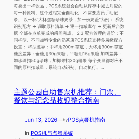
每卖出一杯饮品，POS系统就会自动从库存中减去对应的
每一种原料。这个过程完全自动化，不需要店员手动记
录。 以一杯“大杯焦糖珍珠奶茶，加一份奶盖”为例： 系统
识别配方 → 调取原料清单 → 逐一扣减库存 → 更新后台数
据 全部在点单完成的瞬间完成。 2.3 配方管理的进阶：不
同杯型、不同加料专业的奶茶店POS系统支持多层级配方
设置： 杯型差异：中杯用200ml茶底，大杯用300ml茶底
糖度差异：全糖用30g果糖，半糖用15g果糖 加料差异：
加珍珠扣50g珍珠，加椰果扣30g椰果 每个变量都对应不
同的原料扣减量，系统自动识别、自动执行。…
主题公园自助售票机推荐：门票、
餐饮与纪念品收银整合指南
Jun 13, 2026
—
POS点餐机指南
by
in
POS机与点餐系统