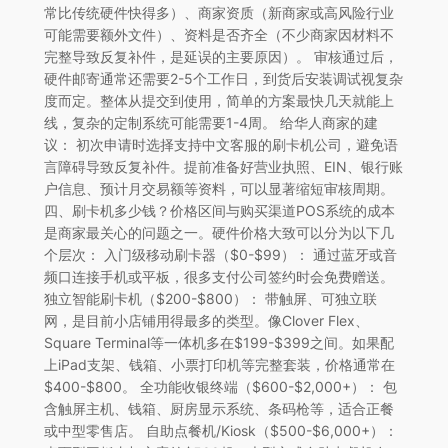
常比传统硬件快得多）、商家资质（新商家或高风险行业
可能需要额外文件）、资料是否齐全（不少商家因材料不
完整导致反复补件，是延误的主要原因）。 审核通过后，
硬件邮寄通常还需要2-5个工作日，到货后安装调试视复杂
度而定。整体从提交到使用，简单的方案最快几天就能上
线，复杂的定制系统可能需要1-4周。 给华人商家的建
议： 初次申请时选择支持中文客服的刷卡机公司，避免语
言障碍导致反复补件。提前准备好营业执照、EIN、银行账
户信息、预计月交易额等资料，可以显著缩短审核周期。
四、刷卡机多少钱？价格区间与购买渠道POS系统的成本
是商家最关心的问题之一。硬件价格大致可以分为以下几
个层次： 入门级移动刷卡器（$0-$99）： 通过蓝牙或音
频口连接手机或平板，很多支付公司签约时会免费赠送。
独立智能刷卡机（$200-$800）： 带触屏、可独立联
网，是目前小店铺用得最多的类型。像Clover Flex、
Square Terminal等一体机多在$199-$399之间。如果配
上iPad支架、钱箱、小票打印机等完整套装，价格通常在
$400-$800。 全功能收银终端（$600-$2,000+）： 包
含触屏主机、钱箱、厨房显示系统、条码枪等，适合正餐
或中型零售店。 自助点餐机/Kiosk（$500-$6,000+）：