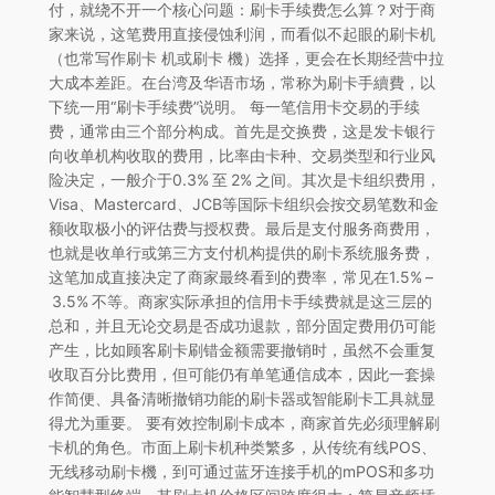
付，就绕不开一个核心问题：刷卡手续费怎么算？对于商
家来说，这笔费用直接侵蚀利润，而看似不起眼的刷卡机
（也常写作刷卡 机或刷卡 機）选择，更会在长期经营中拉
大成本差距。在台湾及华语市场，常称为刷卡手續費，以
下统一用“刷卡手续费”说明。 每一笔信用卡交易的手续
费，通常由三个部分构成。首先是交换费，这是发卡银行
向收单机构收取的费用，比率由卡种、交易类型和行业风
险决定，一般介于0.3% 至 2% 之间。其次是卡组织费用，
Visa、Mastercard、JCB等国际卡组织会按交易笔数和金
额收取极小的评估费与授权费。最后是支付服务商费用，
也就是收单行或第三方支付机构提供的刷卡系统服务费，
这笔加成直接决定了商家最终看到的费率，常见在1.5% –
3.5% 不等。商家实际承担的信用卡手续费就是这三层的
总和，并且无论交易是否成功退款，部分固定费用仍可能
产生，比如顾客刷卡刷错金额需要撤销时，虽然不会重复
收取百分比费用，但可能仍有单笔通信成本，因此一套操
作简便、具备清晰撤销功能的刷卡器或智能刷卡工具就显
得尤为重要。 要有效控制刷卡成本，商家首先必须理解刷
卡机的角色。市面上刷卡机种类繁多，从传统有线POS、
无线移动刷卡機，到可通过蓝牙连接手机的mPOS和多功