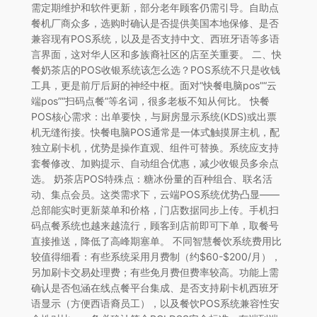
需定期维护和软件更新，部分老年顾客仍需引导。自助点
餐机厂商众多，选购时确认是否提供美国本地保修、是否
兼容现有POS系统，以及是否支持中文、西班牙语等多语
言界面，这对华人区和多族裔社区的店至关重要。 二、快
餐奶茶店的POS收银系统该怎么选？POS系统不只是收钱
工具，更是前厅后厨的神经中枢。面对“快餐电脑pos”“云
端pos”“扫码点餐”等名词，很多老板不知从何比。 快餐
POS核心需求：出单要快，与厨房显示系统(KDS)或出票
机无缝衔接。快餐电脑POS通常是一体式触摸屏主机，配
独立刷卡机，优势是操作直观、组件可替换。系统应支持
套餐修改、加购提示、自动组合优惠，减少收银员多余点
选。 奶茶店POS特殊点：糖冰份量的百种组合、联名活
动、集点会员。这类需求下，云端POS系统优势凸显——
总部能实时更新菜单和价格，门店数据同步上传。手机扫
码点餐系统也越来越流行，顾客到店前即可下单，取餐号
直接推送，降低了高峰期塞单。 不同智慧餐饮系统费用比
较值得细看：有些系统采用月费制（约$60-$200/月），
另加刷卡交易处理费；有些免月费但费率较高。功能上需
确认是否包涵在线点餐平台集成、是否支持刷卡机西班牙
语显示（方便西语裔员工），以及餐饮POS系统兼容性安