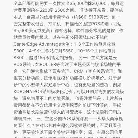
全套部署可能需要一次性支出$5,000到$20,000，每月运
营费用则约在$200到$500之间。 具体拆开来看，硬件成
本从一台简単的信用卡读卡器（约$60–$199美元）到一
套完整带收银台、打印机、扫描枪的固定POS终端（可达
$5,000美元或更高）都有选择。软件部分常见的是按工作
站数量收费的模式。以在主题公园领域口碑不错的
CenterEdge Advantage为例：1–3个工作站每月收费
$300，4–9个工作站每月$550，10–15个工作站每月
$800，超过15个则需定制报价。 另一种主流方案是云
POS系统，如ROLLER等专注于主题公园与娱乐场地的平
台，它们通常集成了票务管理、CRM（客户关系管理）和
报表分析功能，按使用规模和功能模块阶梯定价。对于起
步中的小型华人家庭娱乐中心，也有更轻量的选项，例如
KORONA POS采用模块化定价，可以只购买需要的功能模
块，避免为用不上的功能买单。 值得注意的是，上述所有
费用都是在不含信用卡交易手续费的前提下计算的。手续
费通常是长期运营中最大的可变成本，这个话题我们稍后
详细展开。 三、主题公园POS系统评测——从华人商家视
角看什么？在对比各种主题公园收银系统时，不要只看价
格，更要关注以下四个关键评测维度： 四、主题公园信用