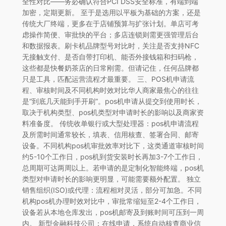
全性对比——务必确认符合PCI DSS安全标准，有端到端
加密，定期更新。 至于是选用以平板为基础的方案，还是
传统大厂终端，更多在于店铺预算与扩张计划。单店可考
虑操作简便、审批快的平台；多店连锁则需更强管理后台
和数据报表。刷卡机品牌型号对比时，关注是否支持NFC
无接触支付、是否自带打印机、能否外接钱箱和扫码枪，
这些都是快餐奶茶店的日常刚需。但请记住，任何品牌都
只是工具，匹配运营流程才最重要。 三、POS机申请流
程、审核时间及不同机构时效对比华人商家最焦心的往往
是“到底几天能到手开刷”。pos机申请从提交到使用时长，
取决于机构类型、pos机类型对申请时长的影响以及商家资
料准备度。 传统收单银行或大型处理器：pos机申请流程
及所需时间通常较长，填表、信用核查、签署合同、邮寄
设备。不同机构pos机审批效率对比下，这类通道审核时间
约5-10个工作日，pos机到货安装时长再加3-7个工作日，
总周期可达两周以上。若申请的是定制化智能终端，pos机
类型对申请时长的影响更明显，可能需要额外配置。 独立
销售组织(ISO)或代理：流程相对灵活，部分可加急。不同
机构pos机办理时效对比中，审批常缩短至2-4个工作日，
设备若从本地仓库发出，pos机邮寄及到账时间可压到一周
内。 新型金融科技公司：在线申请，系统自动核查商业信