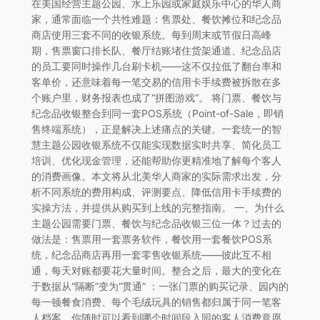
在美国经营主题公园、水上乐园或家庭娱乐中心的华人商
家，通常面临一个共性难题：售票处、餐饮摊位和纪念品
商店使用三套不同的收银系统。每到周末或节假日高峰
期，售票窗口排长队、餐厅结账堵住货架通道、纪念品店
的员工要同时操作几台刷卡机——这不仅拉低了翻台率和
客单价，还意味着每一笔交易的信用卡手续费被拆散在多
个账户里，财务报表也成了“拼图游戏”。 将门票、餐饮与
纪念品收银整合到同一套POS系统（Point-of-Sale，即销
售终端系统），正是解决上述痛点的关键。一套统一的智
慧主题公园收银系统不仅能实现数据实时共享、简化员工
培训、优化现金管理，还能帮助你更精准地了解每个客人
的消费画像。本文将从北美华人商家的实际需求出发，分
析不同系统的费用构成、评测要点、降低信用卡手续费的
实操方法，并提供从购买到上线的完整指南。 一、为什么
主题公园需要门票、餐饮与纪念品收银三位一体？过去的
做法是：售票用一套票务软件，餐饮用一套餐饮POS系
统，纪念品商店再用一套零售收银系统——彼此互不相
通，每天对账都要花大量时间。整合之后，最大的变化在
于数据从“隔断”变为“贯通” ：一张门票的购买记录、园内的
每一顿餐食消费、每个毛绒玩具的销售都归属于同一笔客
人档案，你随时可以看到哪个时间段入园的客人消费意愿