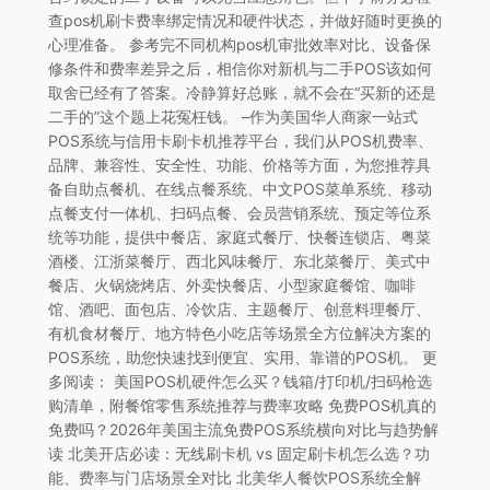
查pos机刷卡费率绑定情况和硬件状态，并做好随时更换的
心理准备。 参考完不同机构pos机审批效率对比、设备保
修条件和费率差异之后，相信你对新机与二手POS该如何
取舍已经有了答案。冷静算好总账，就不会在“买新的还是
二手的”这个题上花冤枉钱。 –作为美国华人商家一站式
POS系统与信用卡刷卡机推荐平台，我们从POS机费率、
品牌、兼容性、安全性、功能、价格等方面，为您推荐具
备自助点餐机、在线点餐系统、中文POS菜单系统、移动
点餐支付一体机、扫码点餐、会员营销系统、预定等位系
统等功能，提供中餐店、家庭式餐厅、快餐连锁店、粤菜
酒楼、江浙菜餐厅、西北风味餐厅、东北菜餐厅、美式中
餐店、火锅烧烤店、外卖快餐店、小型家庭餐馆、咖啡
馆、酒吧、面包店、冷饮店、主题餐厅、创意料理餐厅、
有机食材餐厅、地方特色小吃店等场景全方位解决方案的
POS系统，助您快速找到便宜、实用、靠谱的POS机。 更
多阅读： 美国POS机硬件怎么买？钱箱/打印机/扫码枪选
购清单，附餐馆零售系统推荐与费率攻略 免费POS机真的
免费吗？2026年美国主流免费POS系统横向对比与趋势解
读 北美开店必读：无线刷卡机 vs 固定刷卡机怎么选？功
能、费率与门店场景全对比 北美华人餐饮POS系统全解