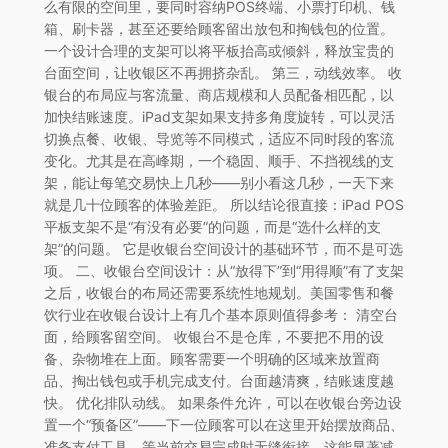
么有限的空间里，要同时容纳POS终端、小票打印机、钱
箱、刷卡器，甚至还要给顾客留出放包和掏钱包的位置。
一个设计合理的支架可以将平板抬高或倾斜，释放宝贵的
台面空间，让收银区不再拥挤杂乱。 第三，动线效率。 收
银台的布局应与客流量、商店规模和人员配备相匹配，以
加快结账速度。iPad支架如果支持多角度旋转，可以灵活
切换点餐、收银、导览等不同模式，适应不同时段的客流
变化。尤其是在高峰期，一个稳固、顺手、不挡视线的支
架，能让每笔交易快上几秒——别小看这几秒，一天下来
就是几十位顾客的体验差距。 所以结论很直接：iPad POS
平板支架不是“有没有必要”的问题，而是“选什么样的支
架”的问题。 它是收银台空间设计的基础环节，而不是可选
项。 二、收银台空间设计：从“放得下”到“用得顺”有了支架
之后，收银台的布局还需要系统性地规划。美国零售和餐
饮行业在收银台设计上有几个基本原则值得参考： 清空台
面，给顾客留空间。 收银台不是仓库，不要把不用的设
备、杂物堆在上面。顾客需要一个明确的区域来放置商
品、掏出钱包或手机完成支付。台面越清爽，结账速度越
快。 优化排队动线。 如果条件允许，可以在收银台旁边设
置一个“预备区”——下一位顾客可以在这里开始摆放商品、
准备支付工具，等当前交易完成时无缝衔接。这能显著减