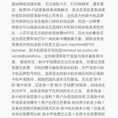
题如网络连接失败、无法读取卡片、打印模糊等，通常重
启、检查Wi-Fi或更换纸卷就能解决，若涉及系统更新或硬
件损坏则应联系刷卡机公司售后，这也是为何刷卡机品牌
型号推荐往往包含服务口碑良好的品牌。想进一步降费，
商家还可以根据自身业态选择针对性刷卡机价格及类型对
比：小店可选无月租的按笔收费mPOS，流水大的餐饮店
适合固定费率加打印一体的刷卡機推薦方案。国际业务使
用者或许想知道刷卡机英文是card machine或POS
terminal，刷卡机西班牙语则是terminal de punto de
venta或datáfono，这些称谓有助于直接与海外服务商沟
通。 整体而言，刷卡手续费虽无法完全避免，但透过清楚
掌握交换费、卡组织费与服务商加价机制，并严谨进行刷
卡机品牌型号对比、选择适合的刷卡机价格区间和正规刷
卡机申请路径，就能把隐性成本压到最低。无论是“刷卡
机”硬件投资，还是每一笔“刷卡 手续费”的精算，持续优化
支付环节，始终是商家守住利润的长久之道。 更多阅读：
刷卡机申请需要什么资料？商户办理流程说明 正规刷卡机
申请渠道有哪些？商户办理注意事项 租信用卡机多少钱？
设备租赁模式和购买模式区别 刷卡机价格多少钱？设备成
本和长期费用分析 刷卡手续费怎么算？信用卡交易费用组