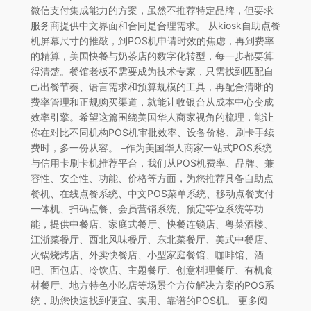
微信支付集成能力的方案，虽然不推荐特定品牌，但要求
服务商提供中文界面和合同是合理需求。 从kiosk自助点餐
机屏幕尺寸的推敲，到POS机申请时效的焦虑，再到费率
的精算，美国快餐与奶茶店的数字化转型，每一步都要算
得清楚。餐馆老板不需要成为技术专家，只需找到匹配自
己出餐节奏、语言需求和预算规模的工具，再配合清晰的
费率管理和正规购买渠道，就能让收银台从成本中心变成
效率引擎。希望这篇围绕美国华人商家视角的梳理，能让
你在对比不同机构POS机审批效率、设备价格、刷卡手续
费时，多一份从容。 –作为美国华人商家一站式POS系统
与信用卡刷卡机推荐平台，我们从POS机费率、品牌、兼
容性、安全性、功能、价格等方面，为您推荐具备自助点
餐机、在线点餐系统、中文POS菜单系统、移动点餐支付
一体机、扫码点餐、会员营销系统、预定等位系统等功
能，提供中餐店、家庭式餐厅、快餐连锁店、粤菜酒楼、
江浙菜餐厅、西北风味餐厅、东北菜餐厅、美式中餐店、
火锅烧烤店、外卖快餐店、小型家庭餐馆、咖啡馆、酒
吧、面包店、冷饮店、主题餐厅、创意料理餐厅、有机食
材餐厅、地方特色小吃店等场景全方位解决方案的POS系
统，助您快速找到便宜、实用、靠谱的POS机。 更多阅