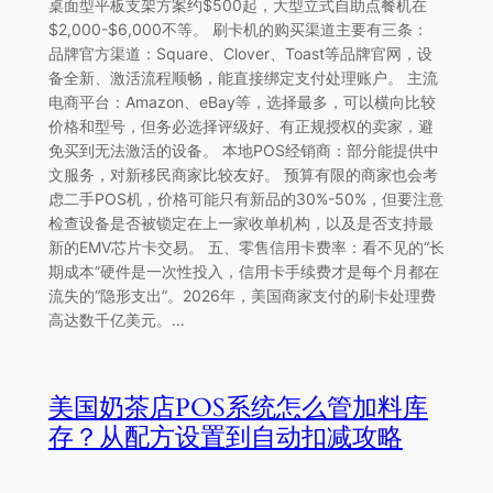
桌面型平板支架方案约$500起，大型立式自助点餐机在
$2,000-$6,000不等。 刷卡机的购买渠道主要有三条：
品牌官方渠道：Square、Clover、Toast等品牌官网，设
备全新、激活流程顺畅，能直接绑定支付处理账户。 主流
电商平台：Amazon、eBay等，选择最多，可以横向比较
价格和型号，但务必选择评级好、有正规授权的卖家，避
免买到无法激活的设备。 本地POS经销商：部分能提供中
文服务，对新移民商家比较友好。 预算有限的商家也会考
虑二手POS机，价格可能只有新品的30%-50%，但要注意
检查设备是否被锁定在上一家收单机构，以及是否支持最
新的EMV芯片卡交易。 五、零售信用卡费率：看不见的“长
期成本”硬件是一次性投入，信用卡手续费才是每个月都在
流失的“隐形支出”。2026年，美国商家支付的刷卡处理费
高达数千亿美元。…
美国奶茶店POS系统怎么管加料库
存？从配方设置到自动扣减攻略