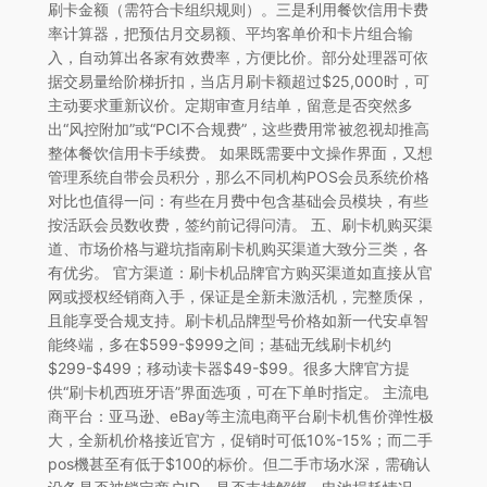
刷卡金额（需符合卡组织规则）。三是利用餐饮信用卡费
率计算器，把预估月交易额、平均客单价和卡片组合输
入，自动算出各家有效费率，方便比价。部分处理器可依
据交易量给阶梯折扣，当店月刷卡额超过$25,000时，可
主动要求重新议价。定期审查月结单，留意是否突然多
出“风控附加”或“PCI不合规费”，这些费用常被忽视却推高
整体餐饮信用卡手续费。 如果既需要中文操作界面，又想
管理系统自带会员积分，那么不同机构POS会员系统价格
对比也值得一问：有些在月费中包含基础会员模块，有些
按活跃会员数收费，签约前记得问清。 五、刷卡机购买渠
道、市场价格与避坑指南刷卡机购买渠道大致分三类，各
有优劣。 官方渠道：刷卡机品牌官方购买渠道如直接从官
网或授权经销商入手，保证是全新未激活机，完整质保，
且能享受合规支持。刷卡机品牌型号价格如新一代安卓智
能终端，多在$599-$999之间；基础无线刷卡机约
$299-$499；移动读卡器$49-$99。很多大牌官方提
供“刷卡机西班牙语”界面选项，可在下单时指定。 主流电
商平台：亚马逊、eBay等主流电商平台刷卡机售价弹性极
大，全新机价格接近官方，促销时可低10%-15%；而二手
pos機甚至有低于$100的标价。但二手市场水深，需确认