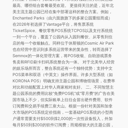
最高、哪些组合套餐最受欢迎。 更值得关注的是，近年北
美主流主题公园已经在集中部署这样的整合方案。例如，
Enchanted Parks（由六面旗旗下的多家公园重组而成）
在2026年初选择了Vantage平台，将售票系统
TicketSpice、餐饮零售POS系统TCPOS以及支付系统统
一到一个平台，覆盖了公园内从入园到餐饮、从零售到住
店的每一个收银触点。同样位于休斯顿的Cosmic Air Park
也在经营中意识到多系统运营带来的复杂性，转而选择了
Semnox的一体化管理方案，将POS收银、自助游戏票务
售卖和RFID刷卡扫码系统整合为一体。 对于北美华人经营
的娱乐场所而言，整合系统还有一个独特优势：支持中文
POS菜单和双语（中英文）操作界面。许多大型系统（如
KORONA POS）明确支持主题公园和博物馆场景，在费率
对比和功能配置上对华人商家相对友好。 二、不同智慧主
题公园系统的费用比较“免费POS机”或“零月费”的广告在美
国市场上不少，但实际账单上往往会冒出硬件费用、软件
订阅费和交易手续费三座大山。根据一份针对美国和加拿
大市场的POS系统定价指南，一套基础POS系统的小型商
户通常需要支付$500到$2,000的一次性设备投入，外加
每月$50到$200的软件订阅费；而规模较大的主题公园，