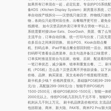
如果所有订单混在一起，必定乱套。专业的POS系统
备KDS（Kitchen Display System）厨房显示系统，订
单自动按产线拆分——汉堡线只做汉堡、炸物线只做炸
物，各岗位只处理对应任务。出餐顺序更可控，避免全
线拥堵。 如今汉堡店的外卖订单常常占营收一半以上
系统需要对接Uber Eats、DoorDash、美团、饿了么
主流平台，订单自动归集、统一打印与分发，门店无需
在多后台之间来回切换。 前台POS、Kiosk自助点餐
机、扫码点单、iPad平板点餐全部回到统一后台。顾
扫码即可查看全品类菜单、自主勾选并备注口味需求，
订单实时推送至前台与后厨。收银、后厨、配送看到同
一笔订单状态，减少漏单、错单和重复出餐。 二、刷
机（POS机）怎么选？汉堡店离不开收款设备。以下
价格、品牌、购买渠道、英文名称四个维度梳理清楚。
刷卡机多少钱？ 价格跨度很大。基础版POS机99-299
元/台，高配版299-399元/台；智能手持POS机约
1500-2500元；移动POS机800-1500元；智能一体
2000元以上。传统POS机几百到几千元不等，智能PO
机则从几千到上万元。 刷卡机品牌及价格对比 主流品
包括联迪、商米、新大陆、PAX等。商米P2 Pro/新大