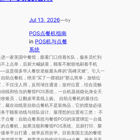
Jul 13, 2026
—
by
POS点餐机指南
in
POS机与点餐
系统
走进一家美国中餐馆，眼看门口排着长队，服务员忙到
顾不上点单，后厨大喊缺菜，顾客不耐烦地刷着手机
——这是很多华人餐饮老板最头疼的“高峰灾难”。引入一
台自助点餐机，绝非“买了一摆就好”那么简单，放错位
置，不仅没人用，反而堵住通道；放对位置，结合流畅
的动线和恰当的餐馆POS系统，一台机器就能化身全天
候收银员，让翻桌率直线上扬。 自助点餐机的最佳位
置，藏在动线里自助点餐机不是装饰品，它的摆放必须
服务于顾客动线与排队设计。最理想的位置有三类： 不
止于点餐：自助点餐系统与餐馆POS的深度绑定一台孤
立的点餐机，如果没能和餐馆POS系统、后厨打印、聚
合接单平台打通，效率反而折半。目前美国主流的餐馆
订单管理方案，都要求自助终端与iPad点餐、服务员手