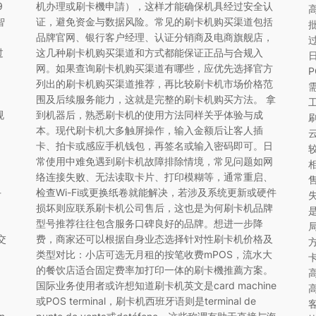
9
机办理或刷卡機申請），这样才能确保机具经过安全认
智
证，避免资金与数据风险。常见的刷卡机购买渠道包括
品牌官网、银行客户经理、认证分销商及电商旗舰店，
过
这几种刷卡机购买渠道和方式都能保证正品与合规入
网。如果查询刷卡机购买渠道有哪些，应优先选择官方
P
列出的刷卡机购买渠道推荐，再比较刷卡机市场价格范
围及后续服务能力，这就是完整的刷卡机购买方法。 拿
规
到机器后，熟悉刷卡机的使用方法同样关乎体验与成
本。现代刷卡机大多触屏操作，输入金额后让客人插
卡、拍卡或感应手机钱包，再签名或输入密码即可。日
常使用中难免遇到刷卡机故障排除情境，常见问题如网
络连接失败、无法读取卡片、打印模糊等，通常重启、
手
检查Wi-Fi或更换纸卷就能解决，若涉及系统更新或硬件
损坏则应联系刷卡机公司售后，这也是为何刷卡机品牌
型号推荐往往包含服务口碑良好的品牌。想进一步降
交
费，商家还可以根据自身业态选择针对性刷卡机价格及
类型对比：小店可选无月租的按笔收费mPOS，流水大
的餐饮店适合固定费率加打印一体的刷卡機推薦方案。
国际业务使用者或许想知道刷卡机英文是card machine
或POS terminal，刷卡机西班牙语则是terminal de