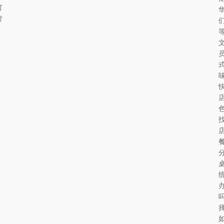
订
管
择