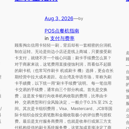
Aug 3, 2026
—
by
POS点餐机指南
in
支付与费率
顾客掏出信用卡轻轻一刷，背后却有一套精密的分润机
制在运转。无论是街边小店还是线上商城，只要接受刷
卡支付，就绕不开一个核心问题：刷卡手续费怎么算？
答
对于商家来说，这笔费用直接侵蚀利润，而看似不起眼
的刷卡机（也常写作刷卡 机或刷卡 機）选择，更会在长
型
期经营中拉大成本差距。在台湾及华语市场，常称为刷
卡手續費，以下统一用“刷卡手续费”说明。 每一笔信用
具
卡交易的手续费，通常由三个部分构成。首先是交换
顾
费，这是发卡银行向收单机构收取的费用，比率由卡
种、交易类型和行业风险决定，一般介于0.3% 至 2% 之
/
间。其次是卡组织费用，Visa、Mastercard、JCB等国
料
际卡组织会按交易笔数和金额收取极小的评估费与授权
瓶
费。最后是支付服务商费用，也就是收单行或第三方支
付机构提供的刷卡系统服务费，这笔加成直接决定了商