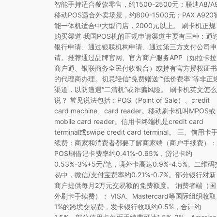
智能手持适合餐饮零售，约1500-2500元；联迪A8/A
移动POS适合外卖场景，约800-1500元；PAX A920
能一体机适合中大型门店，2000元以上。 刷卡机正规
购买渠道 我国POS机的正规申请渠道主要有三种：通
银行申请、通过银联机构申请、通过第三方支付公司申
请。推荐通过品牌官网、官方商户服务APP（如拉卡拉
商户通、银联商务全民付收银台）或持有官方授权证书
的代理商办理。切忌轻信“免费赠送”“低价费率”等非正
渠道，以防遭遇“二清机”或诈骗风险。 刷卡机英文怎么
说？ 常见说法包括：POS（Point of Sale）、credit
card machine、card reader。移动刷卡机叫MPOS或
mobile card reader。信用卡终端机是credit card
terminal或swipe credit card terminal。 三、信用卡
续费：商家和消费者都要了解商家端（商户手续费）：
POS刷借记卡费率约0.41%-0.65%，贷记卡约
0.53%-3%+5元/笔，境外卡高达0.9%-4.5%。二维码
易中，微信/支付宝费率约0.21%-0.7%。部分银行对新
商户提供每月2万元交易额的免费额度。 消费者端（国
外刷卡手续费）： VISA、Mastercard等国际组织收取
1%的跨境交易费，发卡银行收取约0.5%，合计约