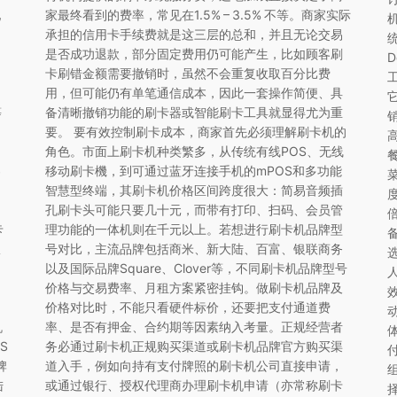
配
家最终看到的费率，常见在1.5% – 3.5% 不等。商家实际
承担的信用卡手续费就是这三层的总和，并且无论交易
是否成功退款，部分固定费用仍可能产生，比如顾客刷
卡刷错金额需要撤销时，虽然不会重复收取百分比费
。
用，但可能仍有单笔通信成本，因此一套操作简便、具
等
备清晰撤销功能的刷卡器或智能刷卡工具就显得尤为重
要。 要有效控制刷卡成本，商家首先必须理解刷卡机的
角色。市面上刷卡机种类繁多，从传统有线POS、无线
客
移动刷卡機，到可通过蓝牙连接手机的mPOS和多功能
智慧型终端，其刷卡机价格区间跨度很大：简易音频插
孔刷卡头可能只要几十元，而带有打印、扫码、会员管
卡
理功能的一体机则在千元以上。若想进行刷卡机品牌型
从
号对比，主流品牌包括商米、新大陆、百富、银联商务
以及国际品牌Square、Clover等，不同刷卡机品牌型号
价格与交易费率、月租方案紧密挂钩。做刷卡机品牌及
价格对比时，不能只看硬件标价，还要把支付通道费
机
率、是否有押金、合约期等因素纳入考量。正规经营者
S
务必通过刷卡机正规购买渠道或刷卡机品牌官方购买渠
牌
道入手，例如向持有支付牌照的刷卡机公司直接申请，
陆
或通过银行、授权代理商办理刷卡机申请（亦常称刷卡