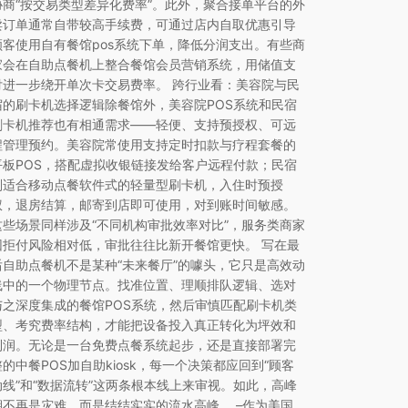
协商“按交易类型差异化费率”。此外，聚合接单平台的外
卖订单通常自带较高手续费，可通过店内自取优惠引导
顾客使用自有餐馆pos系统下单，降低分润支出。有些商
家会在自助点餐机上整合餐馆会员营销系统，用储值支
付进一步绕开单次卡交易费率。 跨行业看：美容院与民
宿的刷卡机选择逻辑除餐馆外，美容院POS系统和民宿
刷卡机推荐也有相通需求——轻便、支持预授权、可远
程管理预约。美容院常使用支持定时扣款与疗程套餐的
平板POS，搭配虚拟收银链接发给客户远程付款；民宿
则适合移动点餐软件式的轻量型刷卡机，入住时预授
权，退房结算，邮寄到店即可使用，对到账时间敏感。
这些场景同样涉及“不同机构审批效率对比”，服务类商家
因拒付风险相对低，审批往往比新开餐馆更快。 写在最
后自助点餐机不是某种“未来餐厅”的噱头，它只是高效动
线中的一个物理节点。找准位置、理顺排队逻辑、选对
与之深度集成的餐馆POS系统，然后审慎匹配刷卡机类
型、考究费率结构，才能把设备投入真正转化为坪效和
利润。无论是一台免费点餐系统起步，还是直接部署完
整的中餐POS加自助kiosk，每一个决策都应回到“顾客
动线”和“数据流转”这两条根本线上来审视。如此，高峰
期不再是灾难，而是结结实实的流水高峰。 –作为美国