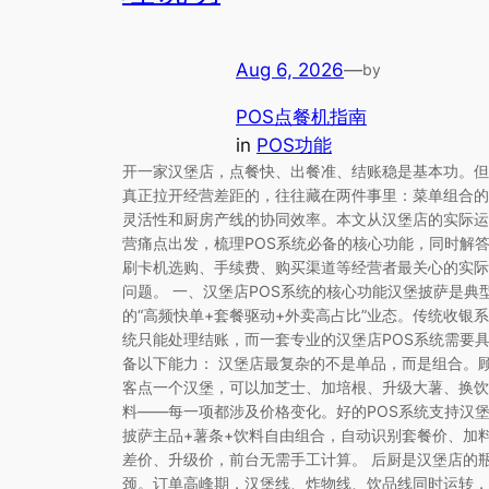
Aug 6, 2026
—
by
POS点餐机指南
in
POS功能
开一家汉堡店，点餐快、出餐准、结账稳是基本功。但
真正拉开经营差距的，往往藏在两件事里：菜单组合的
灵活性和厨房产线的协同效率。本文从汉堡店的实际运
营痛点出发，梳理POS系统必备的核心功能，同时解
刷卡机选购、手续费、购买渠道等经营者最关心的实际
问题。 一、汉堡店POS系统的核心功能汉堡披萨是典
的“高频快单+套餐驱动+外卖高占比”业态。传统收银系
统只能处理结账，而一套专业的汉堡店POS系统需要
备以下能力： 汉堡店最复杂的不是单品，而是组合。
客点一个汉堡，可以加芝士、加培根、升级大薯、换饮
料——每一项都涉及价格变化。好的POS系统支持汉堡
披萨主品+薯条+饮料自由组合，自动识别套餐价、加
差价、升级价，前台无需手工计算。 后厨是汉堡店的
颈。订单高峰期，汉堡线、炸物线、饮品线同时运转，