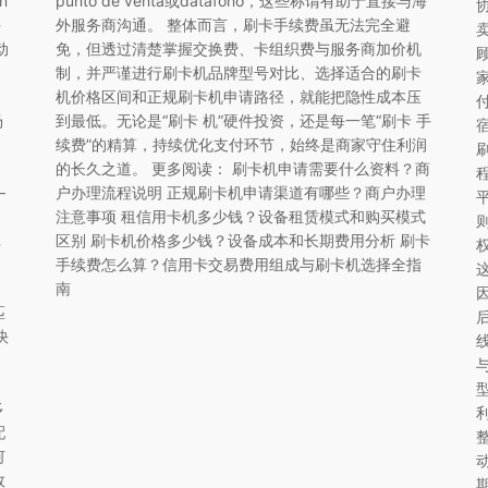
n
punto de venta或datáfono，这些称谓有助于直接与海
手
外服务商沟通。 整体而言，刷卡手续费虽无法完全避
动
免，但透过清楚掌握交换费、卡组织费与服务商加价机
制，并严谨进行刷卡机品牌型号对比、选择适合的刷卡
机价格区间和正规刷卡机申请路径，就能把隐性成本压
场
到最低。无论是“刷卡 机”硬件投资，还是每一笔“刷卡 手
速
续费”的精算，持续优化支付环节，始终是商家守住利润
的长久之道。 更多阅读： 刷卡机申请需要什么资料？商
—
户办理流程说明 正规刷卡机申请渠道有哪些？商户办理
注意事项 租信用卡机多少钱？设备租赁模式和购买模式
库
区别 刷卡机价格多少钱？设备成本和长期费用分析 刷卡
手续费怎么算？信用卡交易费用组成与刷卡机选择全指
南
匹
快
多
配
何
效