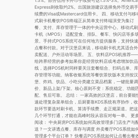
1.5%。部分信用卡外币手续费可达1.5%-3%。America
Express则收取约2%。出国旅游建议选择免外币交易
续费的Visa或Mastercard信用卡。 四、移动支付与移
式刷卡机餐饮POS终端正从简单支付终端演变为集订
餐、支付、库存管理于一体的中央运营中心。移动式刷
卡机（MPOS） 适配堂食、排队、餐车、快闪店等多
景。手持式POS系统可在任何地方提供服务，支持快
点餐和付款。对于汉堡店来说，移动刷卡机尤其适合外
卖配送、户外活动等场景。 五、饮料店POS机推荐—
给跨界经营的参考如果你是经营饮料店或考虑增加饮品
线，选择POS机时同样要关注套餐组合、扫码点单、
存管理等功能。纳客收银系统等餐饮茶饮版本支持按汉
堡、炸鸡、饮品、小吃分类建立菜品档案，一键批量调
价、新品上架/下架。核心原则不变：系统稳定、功能
配、售后可靠。 总结： 一家高效的汉堡店，前台要能
速处理复杂菜单组合，后厨要靠KDS系统有序协作，收
款环节要选对刷卡机、算清手续费、走正规渠道。把这
几个环节打通，才能在高峰时段从容应对每一单。 更
阅读： 中央厨房POS系统如何高效管理多门店生产与
送？一文讲透点餐、库存与调度 外卖餐厅POS系统如
管理多个平台订单？ 快餐店POS系统如何让点餐出餐