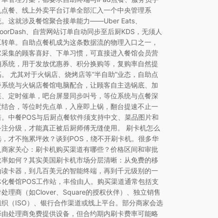
机点餐、线上外卖平台订单全部汇入一个中央管理系
统。这就涉及餐馆聚合接单能力——Uber Eats、
DoorDash、自营网站订单自动同步至后厨KDS，无须人
工转单。自助点餐机成为这条数据流的物理入口之一，
它采集的顾客喜好、下单习惯，可直接进入餐馆会员营
销系统，用于发放优惠券、积分换购等，复购率自然提
高。 尤其对于火锅店、烧烤店等“半自助”业态，自助点
餐系统与火锅店餐馆电脑配合，让顾客自主选锅底、加
菜、定时催单，吧台屏显同步叫号，等位系统与点餐深
度结合，等位时先点单，入座即上锅，翻台提速不止一
倍。中餐POS与后厨点餐软件须支持中文、菜品图片和
备注分级，才能真正被后厨师傅无缝使用。 刷卡机怎么
选，才不拖累坪效？谈到POS，绕不开刷卡机。很多华
人商家关心：刷卡机购买渠道有哪些？价格区间和审批
效率如何？其实美国刷卡机市场分层清晰：从免费的移
动读卡器，到几百美元的智能终端，再到千元级别的一
体化餐馆POS工作站，丰俭由人。购买渠道通常包括支
付处理商（如Clover、Square的授权伙伴）、独立销售
组织（ISO）、银行合作渠道或线上平台。部分商家会选
择由处理商免费提供设备，但合约期内刷卡费率可能略