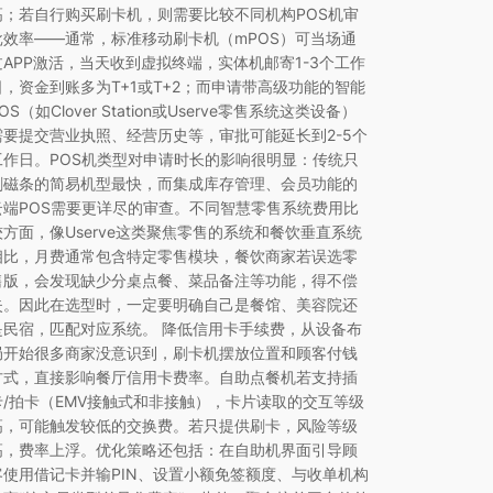
高；若自行购买刷卡机，则需要比较不同机构POS机审
批效率——通常，标准移动刷卡机（mPOS）可当场通
过APP激活，当天收到虚拟终端，实体机邮寄1-3个工作
日，资金到账多为T+1或T+2；而申请带高级功能的智能
OS（如Clover Station或Userve零售系统这类设备）
需要提交营业执照、经营历史等，审批可能延长到2-5个
工作日。POS机类型对申请时长的影响很明显：传统只
刷磁条的简易机型最快，而集成库存管理、会员功能的
云端POS需要更详尽的审查。不同智慧零售系统费用比
较方面，像Userve这类聚焦零售的系统和餐饮垂直系统
相比，月费通常包含特定零售模块，餐饮商家若误选零
售版，会发现缺少分桌点餐、菜品备注等功能，得不偿
失。因此在选型时，一定要明确自己是餐馆、美容院还
是民宿，匹配对应系统。 降低信用卡手续费，从设备布
局开始很多商家没意识到，刷卡机摆放位置和顾客付钱
方式，直接影响餐厅信用卡费率。自助点餐机若支持插
卡/拍卡（EMV接触式和非接触），卡片读取的交互等级
高，可能触发较低的交换费。若只提供刷卡，风险等级
高，费率上浮。优化策略还包括：在自助机界面引导顾
客使用借记卡并输PIN、设置小额免签额度、与收单机构