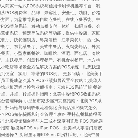
华人商家一站式POS系统与信用卡刷卡机推荐平台，我
们从POS机费率、品牌、兼容性、安全性、功能、价格
等方面，为您推荐具备自助点餐机、在线点餐系统、中
文POS菜单系统、移动点餐支付一体机、扫码点餐、会
员营销系统、预定等位系统等功能，提供中餐店、家庭
式餐厅、快餐连锁店、粤菜酒楼、江浙菜餐厅、西北风
味餐厅、东北菜餐厅、美式中餐店、火锅烧烤店、外卖
快餐店、小型家庭餐馆、咖啡馆、酒吧、面包店、冷饮
店、主题餐厅、创意料理餐厅、有机食材餐厅、地方特
色小吃店等场景全方位解决方案的POS系统，助您快速
找到便宜、实用、靠谱的POS机。 更多阅读： 北美美甲
店员工提成怎么算？POS业绩归属设置全攻略 北美华人
餐馆老板远程监控营业额指南：云端POS系统详解 餐馆
分桌、并桌、转桌操作指南：北美中餐馆POS收银系统
桌台管理详解 小型超市减少漏扫完整指南：北美POS系
统、扫码枪与条码收银流程优化 美睫店预约爽约怎么
办？POS短信提醒和订金管理全攻略 手持点餐机值得买
吗？北美餐馆翻台率与人工成本深度测算及 POS 系统选
指南 触摸屏POS vs iPad POS：北美华人零售门店该
如何选择？ 厨房显示屏KDS vs 厨房打印机：北美中餐