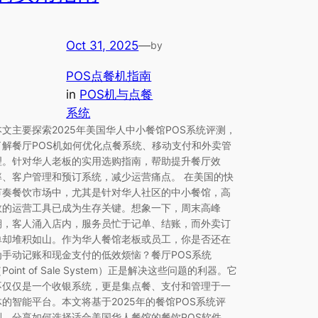
Oct 31, 2025
—
by
POS点餐机指南
in
POS机与点餐
系统
本文主要探索2025年美国华人中小餐馆POS系统评测，
了解餐厅POS机如何优化点餐系统、移动支付和外卖管
理。针对华人老板的实用选购指南，帮助提升餐厅效
率、客户管理和预订系统，减少运营痛点。 在美国的快
节奏餐饮市场中，尤其是针对华人社区的中小餐馆，高
效的运营工具已成为生存关键。想象一下，周末高峰
期，客人涌入店内，服务员忙于记单、结账，而外卖订
单却堆积如山。作为华人餐馆老板或员工，你是否还在
为手动记账和现金支付的低效烦恼？餐厅POS系统
Point of Sale System）正是解决这些问题的利器。它
不仅仅是一个收银系统，更是集点餐、支付和管理于一
体的智能平台。本文将基于2025年的餐馆POS系统评
测，分享如何选择适合美国华人餐馆的餐饮POS软件，