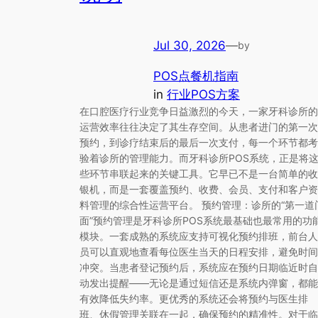
Jul 30, 2026
—
by
POS点餐机指南
in
行业POS方案
在口腔医疗行业竞争日益激烈的今天，一家牙科诊所的
运营效率往往决定了其生存空间。从患者进门的第一次
预约，到诊疗结束后的最后一次支付，每一个环节都考
验着诊所的管理能力。而牙科诊所POS系统，正是将
些环节串联起来的关键工具。它早已不是一台简单的收
银机，而是一套覆盖预约、收费、会员、支付和客户资
料管理的综合性运营平台。 预约管理：诊所的“第一道
面”预约管理是牙科诊所POS系统最基础也最常用的功
模块。一套成熟的系统应支持可视化预约排班，前台人
员可以直观地查看每位医生当天的日程安排，避免时间
冲突。当患者登记预约后，系统应在预约日期临近时自
动发出提醒——无论是通过短信还是系统内弹窗，都能
有效降低失约率。更优秀的系统还会将预约与医生排
班、休假管理关联在一起，确保预约的精准性。对于临