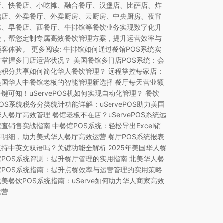
店、快餐店、小吃摊、融合餐厅、汉堡店、比萨店、炸
鸡店、外卖餐厅、外卖厨房、云厨房、中央厨房、夜宵
摊、早餐店、西餐厅、牛排馆等餐饮业务实现数字化升
级，帮您定制专属高效餐饮管理方案，提升运营效率与
顾客体验。 更多阅读: 牛排馆如何通过餐馆POS系统实
时掌握多门店运营状况？ 美国餐馆多门店POS系统：会
员积分共享如何简化华人餐饮管理？ 远程掌控每家店：
美国华人中餐馆老板的智能管理新选择 餐厅每天营业额
一键可知！uServePOS机如何实现自动化管理？ 餐饮
POS系统税务分类统计功能详解：uServePOS助力美国
华人餐厅高效管理 餐馆老板不在店？uServePOS系统远
程查销售实战指南 中餐馆POS系统：轻松导出Excel销
售明细，助力美式华人餐厅高效运营 餐厅POS系统报表
支持中英文双语吗？关键功能全解析 2025年美国华人餐
馆POS系统评测：提升餐厅管理的实用指南 北美华人餐
馆POS系统指南：提升点餐效率与运营管理的实用策略
北美餐饮POS系统指南：uServe如何助力华人商家高效
运营