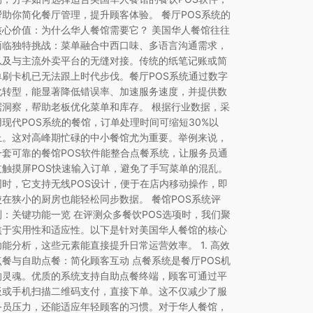
帮助你简化餐厅管理，提升顾客体验。 餐厅POS系统的
核心价值：为什么华人餐馆需要它？ 美国华人餐馆往往
面临独特挑战：菜单融合中西口味、多语言沟通需求，
以及与主流外卖平台的无缝对接。传统的纸笔记账或简
单刷卡机已无法跟上时代步伐。餐厅POS系统通过数字
化转型，能显著降低错误率、加速服务速度，并提供数
据洞察，帮助老板优化菜单和库存。 根据行业数据，采
用现代POS系统的餐馆，订单处理时间可缩短30%以
上。这对高峰期忙碌的中小餐馆尤为重要。举例来说，
一套可靠的餐馆POS软件能整合点餐系统，让服务员通
过触摸屏POS快速输入订单，避免了手写菜单的混乱。
同时，它支持无线POS设计，便于在店内移动操作，即
使在狭小的厨房也能轻松同步数据。 餐馆POS系统评
测：关键功能一览 在评测众多餐饮POS选项时，我们聚
焦于实用性和适应性。以下是针对美国华人餐馆的核心
功能分析，这些元素能直接提升日常运营效率。 1. 高效
点餐与自助点餐：简化顾客互动 点餐系统是餐厅POS机
的灵魂。优质的系统支持自助点餐终端，顾客可通过平
板或手机扫描二维码支付，直接下单。这不仅减少了服
务员压力，还能适应年轻顾客的习惯。对于华人餐馆，