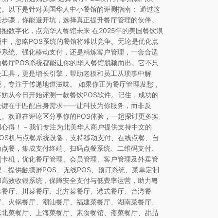
定。以下是针对美国华人中小餐馆的评测指南： 通过这
些步骤，你能避开坑，选择真正提升餐厅管理的伙伴。
拥抱数字化，点亮华人餐馆未来 在2025年的美国餐饮浪
潮中，忽略POS系统的餐馆将难以竞争。无论是优化点
餐系统、强化移动支付，还是精炼客户管理，一套合适
的餐厅POS系统都能让你的华人餐馆脱颖而出。它不只
是工具，更是增长引擎，帮助老板和员工从琐事中解
脱，专注于传递地道滋味。 如果你正为餐厅管理发愁，
不妨从今日开始评测一款餐饮POS软件。记住，成功的
关键在于匹配自身需求——让科技为你服务，而非反
之。欢迎在评论区分享你的POS体验，一起探讨更多实
用心得！ – 我们专注为北美华人商户提供支持中文的
POS机与点餐系统设备，支持移动支付、在线点餐、自
助点餐，集成支付终端、扫码点餐系统、二维码支付、
刷卡机，优化餐厅管理、会员管理、客户管理及外卖管
理，提供触摸屏POS、无线POS、预订系统、菜单定制
和高效收银系统，保障安全支付与低费率运营，助力粤
菜餐厅、川菜餐厅、北方菜餐厅、港式餐厅、台湾餐
厅、火锅餐厅、潮汕餐厅、福建菜餐厅、湖南菜餐厅、
东北菜餐厅、上海菜餐厅、素食餐馆、斋菜餐厅、甜品