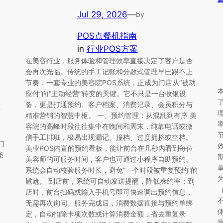
Jul 29, 2026
—
by
POS点餐机指南
in
行业POS方案
在美容行业，服务体验和管理效率直接决定了客户是否
会再次光临。传统的手工记账和分散式管理早已跟不上
节奏，一套专业的美容院POS系统，正成为门店从“被动
应付”向“主动经营”转变的关键。它不只是一台收银设
备，更是打通预约、客户档案、消费记录、会员积分与
这
精准营销的智慧中枢。 一、预约管理：从混乱到有序 美
容院的高峰时段往往集中在晚间和周末，纯靠电话或微
信手工排班，极易出现漏记、撞档、过度拥挤或空档。
门
美业POS内置的预约看板，能让前台在几秒内看到每位
能
美容师的可服务时间，客户也可通过小程序自助预约。
系统会自动校验服务时长，避免“一个时段被重复预约”的
尴尬。 到店前，系统可自动发送提醒，降低爽约率；到
（
店时，前台扫码或输入手机号即可快速调出预约信息，
无需再次询问。服务完成后，消费数据直接与预约单绑
定，自动扣除卡项次数或计算消费金额，省去重复录