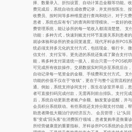
择、数量录入、折扣设置、自动计算总金额等功能。收
费完成后，系统自动生成收费记录，并支持按医生、按
收费员、按时间等多种维度进行查询和统计。对于欠费
患者，系统也应有专门的查询和管理模块。一套好的收
费管理系统，能让诊所的每一笔收入都清清楚楚。 支
功能：多种方式，快速到账支付环节直接关系到患者的
就诊体验和诊所的资金回笼速度。现代牙科诊所POS
统必须支持多元化的支付方式，包括现金、银行卡、微
信支付、支付宝等。更先进的系统还集成了聚合支付功
能，将多种支付渠道统一接入，前台只需一个POS机
可完成所有收款操作。交易数据实时同步至系统后台，
自动记录每一笔资金的金额、手续费和支付方式。 支
功能的价值不仅在于“收钱”，更在于与整个运营流程的
通。例如，系统支持诊间支付，医生在诊室开单后，患
者可直接扫码完成付款，无需再到前台排队。支付完成
后，系统自动更新患者账户余额、触发复诊提醒，并与
会员积分系统联动。有些系统还支持分期支付功能，帮
助患者降低大额治疗的经济压力。 会员管理：让“头回
客”变成“回头客”在消费医疗领域，患者复购率是衡量
所经营健康度的重要指标。牙科诊所POS系统的会员