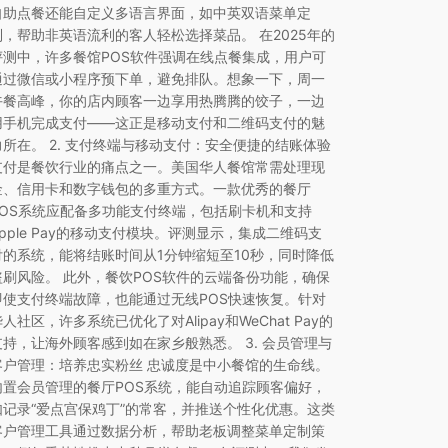
自助点餐还能自定义多语言界面，如中英双语菜单定
制，帮助非英语流利的客人轻松选择菜品。 在2025年的
评测中，许多餐馆POS软件强调在线点餐集成，用户可
通过微信或小程序预下单，避免排队。想象一下，周一
午餐高峰，你的店内顾客一边享用热腾腾的饺子，一边
用手机完成支付——这正是移动支付和二维码支付的魅
力所在。 2. 支付终端与移动支付：安全便捷的结账体验
支付是餐饮行业的痛点之一。美国华人餐馆常需处理现
金、信用卡和数字钱包的多重方式。一款优秀的餐厅
POS系统应配备多功能支付终端，包括刷卡机和支持
Apple Pay的移动支付模块。评测显示，集成二维码支
付的系统，能将结账时间从1分钟缩短至10秒，同时降低
盗刷风险。 此外，餐饮POS软件的云端备份功能，确保
即使支付终端故障，也能通过无线POS快速恢复。针对
华人社区，许多系统已优化了对Alipay和WeChat Pay的
支持，让海外顾客感到如在家乡般熟悉。 3. 会员管理与
客户管理：培养忠实粉丝 忠诚度是中小餐馆的生命线。
内置会员管理的餐厅POS系统，能自动追踪顾客偏好，
如记录“爱点宫保鸡丁”的常客，并推送个性化优惠。这类
客户管理工具通过数据分析，帮助老板调整菜单定制策