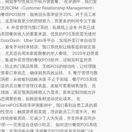
略，例如季节性推出中秋月饼套餐。 在评测中，我们发
支持CRM（Customer Relationship Management）
的餐馆POS软件，能将回头客率提升20%。对于员工来
说，这意味着更少的营销努力，而更多的时间专注于服
务。 4. 外卖管理与预订系统：拓展线上业务 外卖已成
为美国餐饮收入的重要来源。优质的POS系统需无缝对
DoorDash、Uber Eats等平台，实现外卖订单自动导
入，避免手动转录错误。预订系统则让顾客提前锁定座
位，尤其适合周末家庭聚餐的华人餐馆。 2025年趋势显
示，集成外卖管理的餐饮POS软件，还能实时监控库
存，防止热门菜品售罄。无线POS的移动性，让经理随
时查看订单状态，确保厨房高效运转。 5. 餐厅管理与数
据洞察：从收银到战略决策 不止于前端，餐厅POS系统
还提供后台餐厅管理仪表盘。老板可查看销售报告、员
工绩效，甚至预测高峰期人力需求。菜单定制功能允许
动态调整价格，如根据食材波动优化成本。 在
uServePOS系统等评测案例中，我们看到这类工具的易
用性突出：触摸屏界面直观，培训新员工只需半天。相
比传统收银系统，它减少了人为失误，并支持多店同步
管理——完美适合连锁小吃店。 如何进行餐馆POS系统
评测：实用选购步骤 选择餐厅POS软件并非拍脑门决