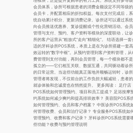
理模块，正是提升复购率的有力工具。系统支持多等级
会员体系，诊所可根据患者的消费金额设定不同等级的
会员卡，并配置相应的折扣权益。每次支付完成后，系
统自动累计积分、更新消费记录。诊所还可以通过系统
向会员推送优惠券、复诊提醒或个性化营销活动。会员
管理与支付、预约、客户资料等模块的深度联动，让诊
所的客户运营从“粗放式”走向“精细化”。 结语选择一套
适的牙科诊所POS系统，本质上是在为诊所搭建一套
效运转的“数字中枢”。从预约管理到客户资料管理，从
费管理到支付功能，再到会员管理，每一个模块都不是
孤立的——它们相互关联、数据互通，共同驱动着诊所
的日常运营。当这些功能真正落地并顺畅运转时，诊所
管理者将发现，不仅前台的工作负担大幅减轻，患者的
就诊体验和忠诚度也在悄然提升。 更多阅读： 足疗店
POS系统如何管理预约、项目和员工提成？ 足浴按摩
约系统如何减少爽约和提高排班效率？ 美容院POS系
如何管理预约、会员和客户档案？ 中医诊所POS系统
何管理收费、会员和治疗记录？ 专业服务POS系统如
管理预约、收费和客户记录？ 牙科诊所POS系统需要
些功能？收费与预约管理说明