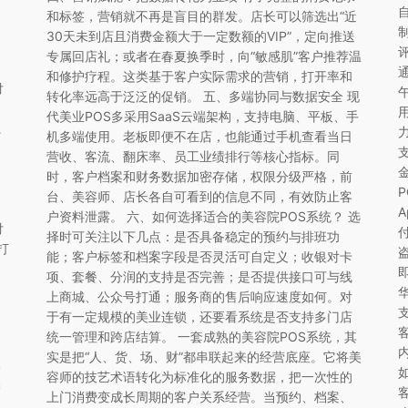
和标签，营销就不再是盲目的群发。店长可以筛选出“近
30天未到店且消费金额大于一定数额的VIP”，定向推送
专属回店礼；或者在春夏换季时，向“敏感肌”客户推荐温
和修护疗程。这类基于客户实际需求的营销，打开率和
付
转化率远高于泛泛的促销。 五、多端协同与数据安全 现
代美业POS多采用SaaS云端架构，支持电脑、平板、手
系
机多端使用。老板即便不在店，也能通过手机查看当日
营收、客流、翻床率、员工业绩排行等核心指标。同
时，客户档案和财务数据加密存储，权限分级严格，前
即
台、美容师、店长各自可看到的信息不同，有效防止客
户资料泄露。 六、如何选择适合的美容院POS系统？ 选
付
择时可关注以下几点：是否具备稳定的预约与排班功
打
能；客户标签和档案字段是否灵活可自定义；收银对卡
项、套餐、分润的支持是否完善；是否提供接口可与线
上商城、公众号打通；服务商的售后响应速度如何。对
于有一定规模的美业连锁，还要看系统是否支持多门店
统一管理和跨店结算。 一套成熟的美容院POS系统，其
实是把“人、货、场、财”都串联起来的经营底座。它将美
诊
容师的技艺术语转化为标准化的服务数据，把一次性的
管
上门消费变成长周期的客户关系经营。当预约、档案、