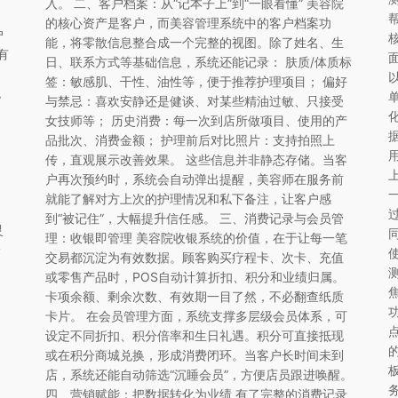
入。 二、客户档案：从“记本子上”到“一眼看懂” 美容院
的核心资产是客户，而美容管理系统中的客户档案功
户
能，将零散信息整合成一个完整的视图。除了姓名、生
有
日、联系方式等基础信息，系统还能记录： 肤质/体质标
签：敏感肌、干性、油性等，便于推荐护理项目； 偏好
统
与禁忌：喜欢安静还是健谈、对某些精油过敏、只接受
女技师等； 历史消费：每一次到店所做项目、使用的产
品批次、消费金额； 护理前后对比照片：支持拍照上
传，直观展示改善效果。 这些信息并非静态存储。当客
户再次预约时，系统会自动弹出提醒，美容师在服务前
就能了解对方上次的护理情况和私下备注，让客户感
到“被记住”，大幅提升信任感。 三、消费记录与会员管
灵
理：收银即管理 美容院收银系统的价值，在于让每一笔
诊
交易都沉淀为有效数据。顾客购买疗程卡、次卡、充值
或零售产品时，POS自动计算折扣、积分和业绩归属。
卡项余额、剩余次数、有效期一目了然，不必翻查纸质
卡片。 在会员管理方面，系统支撑多层级会员体系，可
设定不同折扣、积分倍率和生日礼遇。积分可直接抵现
或在积分商城兑换，形成消费闭环。当客户长时间未到
店，系统还能自动筛选“沉睡会员”，方便店员跟进唤醒。
四、营销赋能：把数据转化为业绩 有了完整的消费记录