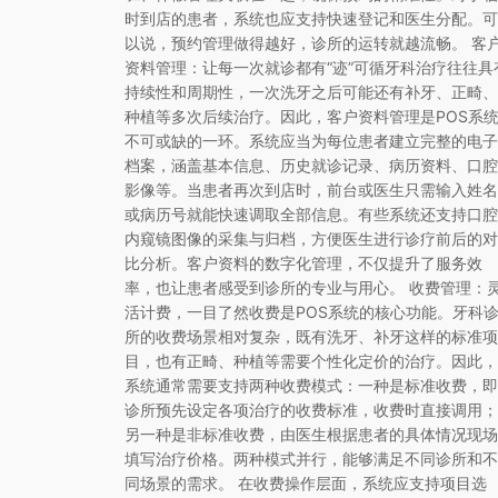
时到店的患者，系统也应支持快速登记和医生分配。可
以说，预约管理做得越好，诊所的运转就越流畅。 客
资料管理：让每一次就诊都有“迹”可循牙科治疗往往具
持续性和周期性，一次洗牙之后可能还有补牙、正畸、
种植等多次后续治疗。因此，客户资料管理是POS系
不可或缺的一环。系统应当为每位患者建立完整的电子
档案，涵盖基本信息、历史就诊记录、病历资料、口腔
影像等。当患者再次到店时，前台或医生只需输入姓名
或病历号就能快速调取全部信息。有些系统还支持口腔
内窥镜图像的采集与归档，方便医生进行诊疗前后的对
比分析。客户资料的数字化管理，不仅提升了服务效
率，也让患者感受到诊所的专业与用心。 收费管理：
活计费，一目了然收费是POS系统的核心功能。牙科
所的收费场景相对复杂，既有洗牙、补牙这样的标准项
目，也有正畸、种植等需要个性化定价的治疗。因此，
系统通常需要支持两种收费模式：一种是标准收费，即
诊所预先设定各项治疗的收费标准，收费时直接调用；
另一种是非标准收费，由医生根据患者的具体情况现场
填写治疗价格。两种模式并行，能够满足不同诊所和不
同场景的需求。 在收费操作层面，系统应支持项目选