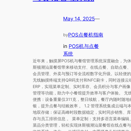
May 14, 2025
—
POS点餐机指南
by
in
POS机与点餐
系统
近年来，触摸屏POS机与餐馆管理系统深度融合，为
斯顿潮汕菜餐馆带来移动支付、在线点餐、自助点餐、
会员管理、外卖与预订等全流程数字化升级。以轻便的
无线触摸终端支持QR码支付和NFC刷卡，同时连接云
ERP，实现菜单定制、实时库存、会员积分与客户画像
管理等功能，助力中小餐馆提升效率与客户体验。 无
便携：设备重量仅311克，整日续航，餐厅内随时随地
银，提升点餐与结账效率 。 1.2 管理系统集成云端与
地双存储：保证高峰时段数据稳定，实时同步销售、库
存与员工排班信息 。 菜单定制：支持多语言菜单编辑
菜品分类管理，轻松实现休斯顿潮汕菜餐馆在线点餐与