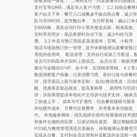
收银系统一体化 。 二维码支付：内置摄像头扫描微信
支付宝等QR码，满足华人客户习惯 。 2.2 自助点餐终
客户自主下单：餐厅入口或餐桌平板自助点餐，减少排
队与等待时间，提升翻台率 。 支付即算账：确认订单
扫码结账，系统自动打印小票并推送后厨，精准高效。
实时库存同步：菜品售罄时自动下架，减少纠纷与浪
费。 3.2 外卖与预订系统多渠道接单：官网、小程序
电话与现场预订统一管理，提升休斯顿潮汕菜餐馆预订
系统的使用率。 配送管理：支持自行或第三方配送，
送员可扫码取单并实时上报状态。 会员分层：根据消
频次与金额划分VIP、金卡等，实现精准营销。 4.2 客
数据洞察客户画像：记录消费习惯、喜好口味与就餐时
间，指导菜品上新与菜单定制； 短信/微信推送：活动
醒、优惠券及新品推送，提高复购率 。 易用性与培训
持：供应商需提供本地化中文培训与技术支持，确保员
工快速上手 。 成本与可扩展性：结合餐馆规模与预算
评估硬件成本、月费与交易费率，并考量未来功能迭
代。 本地服务网络：优先选择在德州/休斯顿有技术团
和备件仓储的供应商，以保证响应速度。 通过将触摸
POS机与餐馆管理系统完美融合，休斯顿潮汕菜餐馆
实现从点餐、支付到会员运营和外卖配送的全流程一体