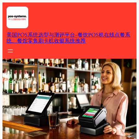
Skip
to
content
美国POS系统选型与测评平台-餐饮POS机在线点餐系
统、餐馆零售刷卡机收银系统推荐