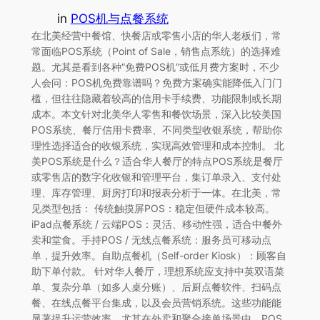
in
POS机与点餐系统
在北美经营中餐馆、快餐店或零售小店的华人老板们，常
常面临POS系统（Point of Sale，销售点系统）的选择难
题。尤其是看到各种“免费POS机”或低月费方案时，不少
人会问：POS机免费靠谱吗？免费方案确实能降低入门门
槛，但往往隐藏着较高的信用卡手续费、功能限制或长期
成本。本文针对北美华人零售和餐饮场景，深入比较美国
POS系统、餐厅信用卡费率、不同类型收银系统，帮助你
理性选择适合的收银系统，实现高效管理和成本控制。 北
美POS系统是什么？适合华人餐厅的特点POS系统是餐厅
或零售店的数字化收银和管理平台，集订单录入、支付处
理、库存管理、厨房打印和报表分析于一体。在北美，常
见类型包括： 传统触摸屏POS：稳定但硬件成本较高。
iPad点餐系统 / 云端POS：灵活、移动性强，适合中餐外
卖和堂食。手持POS / 无线点餐系统：服务员可移动点
单，提升效率。自助点餐机（Self-order Kiosk）：顾客自
助下单付款。 针对华人餐厅，理想系统应支持中英双语菜
单、复杂分单（如多人桌分账）、后厨点餐软件、扫码点
餐、在线点餐平台集成，以及会员营销系统。这些功能能
显著提升运营效率，尤其在外卖和聚合接单场景中。POS