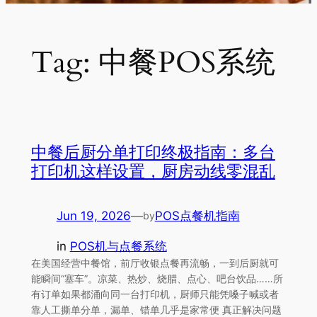
Tag:
中餐POS系统
中餐后厨分单打印终极指南：多台
打印机这样设置，厨房动线零混乱
Jun 19, 2026
—
POS点餐机指南
by
in
POS机与点餐系统
在美国经营中餐馆，前厅收银点餐再流畅，一到后厨就可
能瞬间“塞车”。凉菜、热炒、烧腊、点心、吧台饮品……所
有订单如果都涌向同一台打印机，厨师只能凭嗓子喊或者
靠人工撕单分单，漏单、错单几乎是家常便 真正解决问题