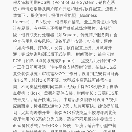
程及审核周期POS机（Point of Sale System，销售点系
统）申请通常涉及商户账户开通和硬件/软件配置。流程大
致如下： 提交资料：提供营业执照（Business
License）、EIN税号、银行账户信息、业主身份证明和预
计交易量。有些平台还需餐厅菜单或场地照片。审核阶
段：银行或支付处理器（如Square、传统商户服务商）会
检查信用和业务风险。设备配送与安装：批准后，硬件
（如刷卡机、打印机）发货，软件配置上线。测试与开
通：完成培训和测试后正式使用。 时间预估： 简单云端
POS（如iPad点餐系统或Square）：提交后几分钟到1-2
个工作日即可激活，许多平台支持即时设置。传统POS或
复杂餐饮系统：审核需3-7个工作日，设备到货安装可能再
花1-2周，总计2-6周不等。大型或多店系统可能需4-8
周。不同类型处理时间差异：无线/手持POS机较快；自助
点餐机（Kiosk）需额外硬件安装，时间稍长；云端POS系
统最灵活，适合快速启动。 申请后多久能收到设备？视供
应商而定，标准配送通常3-7天，加急可更快。建议提前规
划，尤其高峰季开业。餐饮POS系统类型比较与评测北美
餐厅常用POS系统分为几类，适合不同规模的中餐场景：
iPad餐饮系统 / 平板POS：轻便、经济，适合中小型中餐
馆。支持移动点餐、厨房显示（Kitchen POS）。优点是