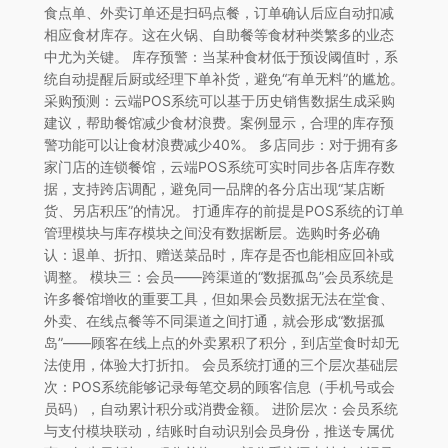
食点单、外卖订单还是扫码点餐，订单确认后应自动扣减
相应食材库存。这在火锅、自助餐等食材种类繁多的业态
中尤为关键。 库存预警：当某种食材低于预设阈值时，系
统自动提醒后厨或经理下单补货，避免“有单无料”的尴尬。
采购预测：云端POS系统可以基于历史销售数据生成采购
建议，帮助餐馆减少食材浪费。案例显示，合理的库存预
警功能可以让食材浪费减少40%。 多店同步：对于拥有多
家门店的连锁餐馆，云端POS系统可实时同步各店库存数
据，支持跨店调配，避免同一品牌的各分店出现“某店断
货、另店积压”的情况。 打通库存的前提是POS系统的订单
管理模块与库存模块之间没有数据断层。选购时务必确
认：退单、折扣、赠送菜品时，库存是否也能相应回补或
调整。 模块三：会员——跨渠道的“数据孤岛”会员系统是
许多餐馆增收的重要工具，但如果会员数据无法在堂食、
外卖、在线点餐等不同渠道之间打通，就会形成“数据孤
岛”——顾客在线上点的外卖累积了积分，到店堂食时却无
法使用，体验大打折扣。 会员系统打通的三个层次基础层
次：POS系统能够记录每笔交易的顾客信息（手机号或会
员码），自动累计积分或消费金额。 进阶层次：会员系统
与支付模块联动，结账时自动识别会员身份，推送专属优