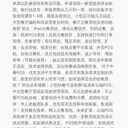
来源以防兼容性和售后问题。申请流程一般需提供营业执
照、银行信息等，审核周期从几天到一周，收到设备并安
装使用通常1-4周，视复杂度而定。小型店可能几天搞定，
大型餐厅编程和培训需更长时间。餐厅点餐系统实用功能
推荐 前台：iPad点餐系统、移动点餐软件、扫码点餐。后
厨：厨房POS系统 / 后厨点餐软件，支持快速打印和订单
管理。堂食管理：等位系统、预定系统、桌位管理。扩
展：会员营销、报表分析、在线点餐平台集成、外卖POS
机。自助点餐机：优点包括提高准确率、减少等待、增加
客单（可视化推荐）；缺点是初期投资高、部分老年顾客
不适应、技术故障风险。适合快餐或高峰期堂食。 对于中
餐POS，优先支持中文界面、多语言和复杂菜单定制的系
统，能更好适应华人经营习惯。如何选择适合的收银系
统？ 评估业务规模：小型快餐可选免费/低成本云端POS；
中大型餐厅需稳定高效管理系统。关注总拥有成本：不止
看POS机价格，更看信用卡手续费和月费。易用性与支
持：华人老板团队多，优先双语支持和本地客服。集成能
力：支持聚合接单、网上点餐系统。未来扩展：云端POS
系统便于多店管理和远程监控。试用：多数系统提供演示
或试用期，实际测试再决定。 POS机申请流程：在线或经