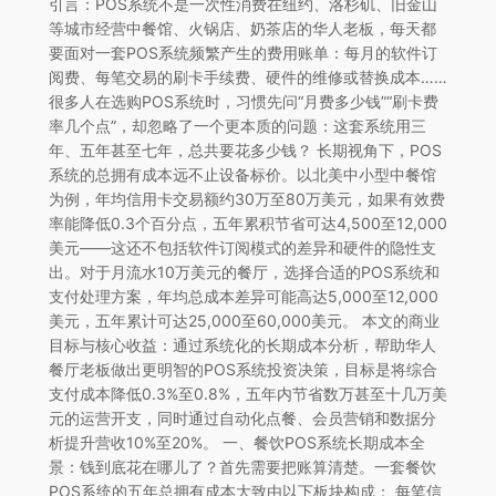
引言：POS系统不是一次性消费在纽约、洛杉矶、旧金山
等城市经营中餐馆、火锅店、奶茶店的华人老板，每天都
要面对一套POS系统频繁产生的费用账单：每月的软件订
阅费、每笔交易的刷卡手续费、硬件的维修或替换成本……
很多人在选购POS系统时，习惯先问“月费多少钱”“刷卡费
率几个点”，却忽略了一个更本质的问题：这套系统用三
年、五年甚至七年，总共要花多少钱？ 长期视角下，POS
系统的总拥有成本远不止设备标价。以北美中小型中餐馆
为例，年均信用卡交易额约30万至80万美元，如果有效费
率能降低0.3个百分点，五年累积节省可达4,500至12,000
美元——这还不包括软件订阅模式的差异和硬件的隐性支
出。对于月流水10万美元的餐厅，选择合适的POS系统和
支付处理方案，年均总成本差异可能高达5,000至12,000
美元，五年累计可达25,000至60,000美元。 本文的商业
目标与核心收益：通过系统化的长期成本分析，帮助华人
餐厅老板做出更明智的POS系统投资决策，目标是将综合
支付成本降低0.3%至0.8%，五年内节省数万甚至十几万美
元的运营开支，同时通过自动化点餐、会员营销和数据分
析提升营收10%至20%。 一、餐饮POS系统长期成本全
景：钱到底花在哪儿了？首先需要把账算清楚。一套餐饮
POS系统的五年总拥有成本大致由以下板块构成： 每笔信