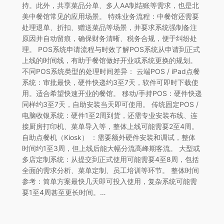
持。此外，共享菜品分单、多人AA制结账等需求，也是北
美中餐馆常见的应用场景。 特殊业务流程：中餐馆还需要
处理退单、折扣、赠送菜品等场景，并要求系统强制备注
原因并自动留痕，确保财务清晰、税务合规，便于纠纷处
理。 POS系统申请流程与时效了解POS系统从申请到正式
上线的时间线，有助于餐馆做好开业或系统更换的规划。
不同POS系统类型的处理时间差异： 云端POS / iPad点餐
系统：审批最快，硬件快递约3至7天，软件可即时下载使
用。适合希望快速开业的餐馆。 移动/手持POS：硬件快递
同样约3至7天，自助安装当天即可使用。 传统固定POS /
电脑收银系统：硬件1至2周到货，还需专业安装布线、连
接厨房打印机、菜单导入等，整体上线可能需要2至4周。
自助点餐机（Kiosk） ：需要额外硬件安装和调试，整体
时间约1至3周，但上线后能大幅分流高峰期客流。 大型或
多店定制系统：从提交到正式使用可能需要4至8周，包括
全面的需求分析、菜单定制、员工培训等环节。 整体时间
参考：简单方案最快几天即可投入使用，复杂系统可能需
要1至4周甚至更长时间。…