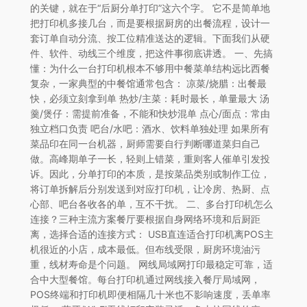
的关键，就在于“后厨分单打印”这六个字。 它不是简单地
把打印机多接几台，而是要根据厨房的出餐流程，设计一
套订单自动分流、按工位精准送达的逻辑。下面我们从硬
件、软件、动线三个维度，把这件事彻底讲透。 一、先搞
懂：为什么一台打印机根本不够用中餐菜单结构远比西餐
复杂，一家典型的中餐馆通常包含： 凉菜/烧腊：出餐最
快，必须立刻拿到单 热炒/主菜：耗时最长，单量最大 汤
羹/煲仔：需提前准备，不能和快炒混单 点心/面点：常由
独立档口负责 吧台/水吧：酒水、饮料单独处理 如果所有
菜品印在同一台机器，厨师需要自行判断哪道菜归自己
做。高峰期单子一长，轻则上错菜，重则客人催单引发投
诉。因此，分单打印的本质，是按菜品类别或制作工位，
将订单拆解后分别发送到对应打印机，让冷房、热厨、点
心部、吧台各收各的单，互不干扰。 二、多台打印机怎么
连接？三种主流方案餐厅要根据自身网络环境和后厨距
离，选择合适的连接方式： USB直连适合打印机离POS主
机很近的小店，成本最低。但布线受限，厨房环境油污
重，线材寿命是个问题。 网线局域网打印最稳定可靠，适
合中大型餐馆。每台打印机通过网线接入餐厅局域网，
POS终端和打印机即便相隔几十米也不影响速度，丢单率