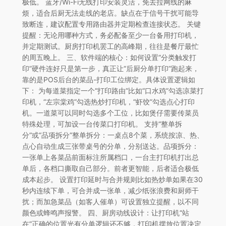
极低。 蓝牙/Wi-Fi无线打印安装灵活，免去拉网线的麻
烦，适合后厨无法走线的老店。缺点在于信号干扰可能导
致断连，建议配置专用路由器并定期检查连接状态。 关键
提醒：无论用哪种方式，务必配备至少一台备用打印机，
并定期测试。厨房打印机罢工的高峰期，往往是餐厅最忙
的周五晚上。 三、软件端的核心：如何设置“分类触发打
印”硬件连好只是第一步，真正让“后厨分单打印”跑起来，
靠的是POS后台的菜品-打印工位绑定。具体设置逻辑如
下： 为每道菜指定一个“打印路由”比如“口水鸡”勾选凉菜打
印机，“左宗棠鸡”勾选热炒打印机，“虾饺”勾选点心打印
机。一道菜可以同时勾选多个工位，比如煲仔需要传菜员
特殊处理，可加设一台传菜口打印机。 支持“整单拆
分”或“品项拆分”整单拆分：一桌点8个菜，系统按凉、热、
点心自动生成三张带桌号的分单，分别送达。品项拆分：
一张单上各菜品前面标注所属档口，一台主打印机打出总
单后，各档口撕取自己部分。前者更智能，后者适合极低
成本起步。 设置打印延时与合并规则比如热炒单如果在30
秒内连续下单，可合并成一张单，减少纸张浪费和厨师干
扰；而加急菜品（如客人催单）可设置独立提醒，以不同
颜色或蜂鸣声报警。 四、厨房动线设计：让打印机“站
在”正确的位置光有分单逻辑还不够，打印机摆放位置决定