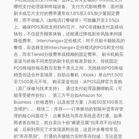
哪些支付处理器和终端设备。 支付方式影响费率：面对面
刷卡或芯片支付的费率通常在1.8%至2.6%加少量固定费
用，而手动输入（如电话订餐键录）可能飙升至3.5%以
上。确保POS系统支持EMV芯片、NFC非接触支付及移动
钱包，不仅提升顾客体验，还能通过降低欺诈风险来间接
降低费率。 Interchange+定价模式：对于月刷卡额较高的
餐馆，应选择支持Interchange+定价模式的POS和支付组
合，而非Tiered分级费率或模糊的固定费率。 刷卡机购买
渠道与价格不同类型的刷卡机价格差异较大。传统固定
POS终端价格在数百至数千美元之间，无线移动POS终端
稍贵但适合外卖场景，自助点餐机（Kiosk）单台约1,500
至7,500美元不等。 购买渠道包括：从POS品牌官方直购
（原厂保修与技术支持）、通过支付处理器捆绑购买（可
能享受硬件折扣）、第三方平台如Amazon for
Business（价格透明）以及租赁方案（月租50至100美元
含维护）。 模块二：库存——订单驱动的智能补货库存管
理的核心问题在于：点餐系统与库存系统是否打通。如果
两者各自独立，前台卖出十份“麻婆豆腐”但库存不自动扣
减，后厨到用完了才发现原料告急，这是许多餐馆常见
的“库存黑洞”。 打通的关键能力实时库存扣减：无论是堂