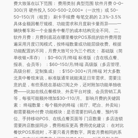
费大致落在以下范围： 费用类别 典型范围 软件月费 0–0–
300/月 硬件投入 500–500–2,000+（一次性）或 50–
50–150/月（租赁） 刷卡手续费 每笔交易的 2.3%–3.5%
具体金额因餐厅规模、功能需求和月度刷卡量而异——一
辆快餐车和一个全服务中餐厅的成本结构完全不同。 二、
软件月费：月费到底花在哪里餐饮POS系统的软件费用普
遍采用月度订阅模式，按终端数量或功能层级收费。根据
功能配置的不同，月费大致可分为三个档次： 基础版（简
单收银+库存） ：$0–60/月/终端 标准版（含在线点餐、
报表、会员等） ：$60–150/月/终端 高级版（多店管理、
高级分析、定制集成） ：$150–300+/月/终端 对大多数
北美中餐馆来说，标准版通常就能满足日常需求。需要注
意的是，有些系统在基础订阅之外，还对附加功能单独收
费——比如在线点餐模块、外卖平台对接、会员营销工具
等，每项可能额外增加$30–110/月。 影响月费的关键因
素： 终端数量：每个额外的终端（前厅、吧台、外卖站）
都需要额外付费 功能模块：是否需要扫码点餐、预约等
位、手持移动POS、在线点餐页面等 门店数量：多店连锁
需要跨店数据同步，费用相应更高 费用优化建议： 在对比
餐饮POS系统时，不要只看月费数字。两套月费相同的系