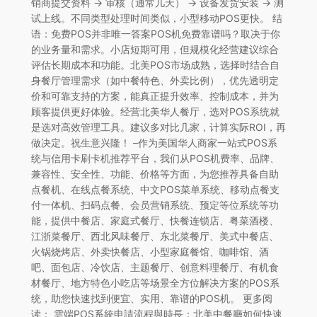
销商提交资料 → 审核（通常几天） → 设备发货安装 → 测
试上线。不同类型处理时间类似，小型移动POS更快。 结
语：免费POS并非唯一答案POS机免费靠谱吗？取决于你
的业务量和需求。小店短期可用，但规模化经营建议综合
评估长期成本和功能。北美POS市场成熟，选择时结合自
身餐厅管理需求（如中餐特色、外卖比例），优先透明定
价和可靠支持的方案，能真正提升效率、控制成本，并为
顾客提供更好体验。经营北美华人餐厅，选对POS系统就
是选对高效管理工具。建议多对比几家，计算实际ROI，再
做决定。祝生意兴隆！ –作为美国华人商家一站式POS系
统与信用卡刷卡机推荐平台，我们从POS机费率、品牌、
兼容性、安全性、功能、价格等方面，为您推荐具备自助
点餐机、在线点餐系统、中文POS菜单系统、移动点餐支
付一体机、扫码点餐、会员营销系统、预定等位系统等功
能，提供中餐店、家庭式餐厅、快餐连锁店、粤菜酒楼、
江浙菜餐厅、西北风味餐厅、东北菜餐厅、美式中餐店、
火锅烧烤店、外卖快餐店、小型家庭餐馆、咖啡馆、酒
吧、面包店、冷饮店、主题餐厅、创意料理餐厅、有机食
材餐厅、地方特色小吃店等场景全方位解决方案的POS系
统，助您快速找到便宜、实用、靠谱的POS机。 更多阅
读： 雲端POS系統申請流程與時長：北美中餐廳如何快速