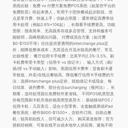
系统比较：免费 vs 付费方案免费POS系统（如某些平台的
免费阶层）听起来诱人，常用于小型快餐或起步阶段。优
点是零月费、快速上手；但缺点明显： 通常绑定高费率信
用卡处理（例如2.6%+10¢起），长期看手续费更高。功能
受限：报表简单、无高级库存或多店管理。支持和服务可
能较弱，高峰期易出问题。 付费或混合方案（如月费
$0-$150不等）往往提供更透明的interchange plus定
价，能降低整体成本，尤其适合月流水较高的餐厅。常见
比较维度： 餐厅信用卡手续费：北美平均2.3%-3.5%。刷
卡机费率受卡类型（信用卡 vs 借记卡）、输入方式（刷/
插/挥 vs 手动输入）影响。美国信用卡费率：堂食刷卡通
常较低，外卖/在线点餐较高。降低餐厅信用卡手续费的方
法：选择interchange plus定价、鼓励借记卡或现金、每
日结算、谈判费率、部分合法surcharging（视州法）。长
期看，选对处理器比免费软件更省钱。 不同POS机类型及
价格范围刷卡机市场价格因类型差异大： 基础移动POS /
信用卡机：几百美元，适合小型零售。全套触摸屏或iPad
餐饮系统：硬件$600-$1500+，含软件订阅。自助点餐
机：较高初始投入，但可减少人力。 购买渠道推荐：官方
授权经销商、可靠在线平台或本地华人供应商。避免不明