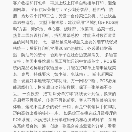
客户收据和打包单，再加上线上订单自动接单打印，避免
漏网单。 全日供应茶餐厅：至少划分饮品、粉面档、烧
腊、热炒四个打印工位，另设一台传菜汇总机，防止饮品
单独被遗忘。 大型正餐酒楼：建议采用“区域打印+ KDS辅
助”方案，海鲜池、点心部、烧味部、冷菜间、热菜一线、
热菜二线各设打印机，搭配屏幕总控，才能应对数百道菜
品的同时流转。 七、容易被忽略却至关重要的细节纸张规
格统一：后厨打印机常用80mm热敏纸，务必采购耐高
温、防油污的型号，否则单子在灶台边变黑消失。 多语言
支持：美国中餐馆后台员工可能只识中文或英文，POS系
统内菜品名称最好双语显示，并能在打印单上清晰呈现菜
名、桌号、特殊要求（如少辣、免味精）。 断电断网应
急：设置好本地缓存打印功能。万一网络中断，POS必须
能离线打印，恢复后自动补传数据，保证一张单都不会
丢。 一次投资，把“后厨分单打印”路线设计到位，换来的
是厨师不再吼单、传菜不再跑断腿、客人不再催菜的真实
体验。这绝不是多余的硬件开销，而是中餐馆从手忙脚乱
迈向高效出餐的核心一步。 如果你正在挑选或升级餐厅的
POS系统，不妨把以上分单逻辑作为核心测试环节，亲自
在系统后台跑一遍：创建一张混合冷热荤素的订单，看看