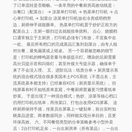
了订单流转是否顺畅。一条常用的中餐厨房高效动线是：
出餐口（配菜台） → 凉菜单打印机 → 热菜单打印机 → 点
心单打印机 → 划菜台 凉菜单打印机放在冷房或明档旁
边，厨师伸手就能撕单。 热菜单打印机置于炒炉正前方的
配菜台上，主厨一眼扫过去就能按单抓料。 点心、烧腊档
口通常独立于主厨房，打印机必须专门布放，不宜集中在
一处。 最后所有档口的完成菜品汇集到划菜台，由专人核
对出餐，避免漏菜或上错桌。 另一个容易被忽略的细节
是：打印机的蜂鸣器音量与单据提示灯。嘈杂的后厨需要
高分贝提示音和闪烁灯，甚至外接大号提示器，确保单子
来了不会没人理。 五、进阶玩法：纸质分单 + 厨房显示系
统的混合模式现在很多美国本土POS系统（不需点名，主
流系统基本都支持）已经兼容KDS（厨房显示系统）。但
纯屏幕有时不如纸质单直观，中餐厨师普遍更习惯看纸单
炒菜。 于是出现了一种混合模式：热炒、凉菜等核心档口
仍用打印机出纸单，而传菜口、打包台改用KDS屏幕。 这
样厨师保持手感，传菜员在屏幕上一键划单，前台实时知
晓菜品进度。两者数据同步，同样能实现分单目的，且更
环保高效。 六、不同餐馆类型的分单策略参考小型外卖
店：2台打印机足矣，一台出厨房单（所有菜品），一台出