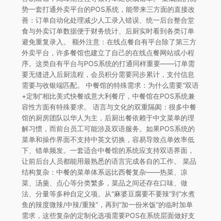
势一套打通外卖平台的POS系统，能带来三方面的直接改
善：订单自动化处理减少人工录入错误、统一后台整合堂
食与外卖订单数据便于财务统计、后厨实时看到各类订单
避免重复录入。 额外注意：在线点餐自有平台除了第三方
外卖平台，许多餐馆也建立了自己的在线点餐网站或小程
序。这类自有平台与POS系统的打通同样重要——订单需
要无缝进入后厨流程，会员积分需要同步累计，支付信息
需要与收银端匹配。 中餐馆的特殊需求：为什么需要“双语
+定制”相比美式快餐或意大利餐厅，中餐馆在POS系统兼
容性方面有特殊要求。 语言与文化的双重隔阂：很多中餐
馆的厨房团队以华人为主，后厨出餐依赖于中文菜单的理
解习惯，而前台员工可能涉及双语服务。如果POS系统的
菜单和操作界面不支持中英文切换，容易导致点单效率低
下、错单频发。一套适合中餐馆的系统应支持双语界面，
让前后台人员都能用最熟悉的语言完成各自的工作。 菜品
结构复杂：中餐的菜单体系远比西餐复杂——热菜、凉
菜、汤羹、点心等分类繁多，菜品之间还存在口味、做
法、分量等多种自定义项。从“麻婆豆腐要不要辣”到“水煮
鱼的辣度微辣/中辣/重辣”，再到“加一份米饭”的临时加单
需求，这些复杂的定制化选项需要POS在系统层面做好支