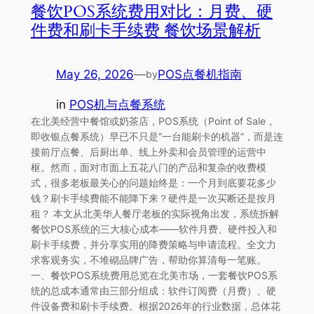
餐饮POS系统费用对比：月费、硬
件费和刷卡手续费 餐饮场景解析
May 26, 2026
—
POS点餐机指南
by
in
POS机与点餐系统
在北美经营中餐馆或奶茶店，POS系统（Point of Sale，
即收银点餐系统）早已不只是“一台能刷卡的机器”，而是连
接前厅点餐、后厨出单、线上外卖和会员管理的运营中
枢。然而，面对市面上五花八门的产品和复杂的收费模
式，很多老板最关心的问题始终是：一个月到底要花多少
钱？刷卡手续费能不能降下来？硬件是一次买断还是按月
租？ 本文从北美华人餐厅老板的实际视角出发，系统拆解
餐饮POS系统的三大核心成本——软件月费、硬件投入和
刷卡手续费，并分享实用的降费策略与申请流程。全文力
求客观务实，不堆砌品牌广告，帮助你算清每一笔账。
一、餐饮POS系统费用总览在北美市场，一套餐饮POS系
统的总成本通常由三部分组成：软件订阅费（月费）、硬
件设备费和刷卡手续费。根据2026年的行业数据，总体花