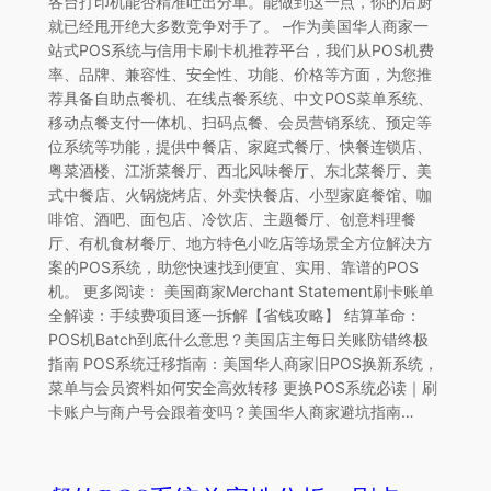
各台打印机能否精准吐出分单。能做到这一点，你的后厨
就已经甩开绝大多数竞争对手了。 –作为美国华人商家一
站式POS系统与信用卡刷卡机推荐平台，我们从POS机费
率、品牌、兼容性、安全性、功能、价格等方面，为您推
荐具备自助点餐机、在线点餐系统、中文POS菜单系统、
移动点餐支付一体机、扫码点餐、会员营销系统、预定等
位系统等功能，提供中餐店、家庭式餐厅、快餐连锁店、
粤菜酒楼、江浙菜餐厅、西北风味餐厅、东北菜餐厅、美
式中餐店、火锅烧烤店、外卖快餐店、小型家庭餐馆、咖
啡馆、酒吧、面包店、冷饮店、主题餐厅、创意料理餐
厅、有机食材餐厅、地方特色小吃店等场景全方位解决方
案的POS系统，助您快速找到便宜、实用、靠谱的POS
机。 更多阅读： 美国商家Merchant Statement刷卡账单
全解读：手续费项目逐一拆解【省钱攻略】 结算革命：
POS机Batch到底什么意思？美国店主每日关账防错终极
指南 POS系统迁移指南：美国华人商家旧POS换新系统，
菜单与会员资料如何安全高效转移 更换POS系统必读｜刷
卡账户与商户号会跟着变吗？美国华人商家避坑指南…