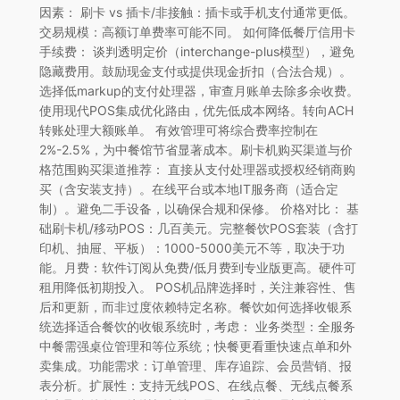
因素： 刷卡 vs 插卡/非接触：插卡或手机支付通常更低。
交易规模：高额订单费率可能不同。 如何降低餐厅信用卡
手续费： 谈判透明定价（interchange-plus模型），避免
隐藏费用。鼓励现金支付或提供现金折扣（合法合规）。
选择低markup的支付处理器，审查月账单去除多余收费。
使用现代POS集成优化路由，优先低成本网络。转向ACH
转账处理大额账单。 有效管理可将综合费率控制在
2%-2.5%，为中餐馆节省显著成本。刷卡机购买渠道与价
格范围购买渠道推荐： 直接从支付处理器或授权经销商购
买（含安装支持）。在线平台或本地IT服务商（适合定
制）。避免二手设备，以确保合规和保修。 价格对比： 基
础刷卡机/移动POS：几百美元。完整餐饮POS套装（含打
印机、抽屉、平板）：1000-5000美元不等，取决于功
能。月费：软件订阅从免费/低月费到专业版更高。硬件可
租用降低初期投入。 POS机品牌选择时，关注兼容性、售
后和更新，而非过度依赖特定名称。餐饮如何选择收银系
统选择适合餐饮的收银系统时，考虑： 业务类型：全服务
中餐需强桌位管理和等位系统；快餐更看重快速点单和外
卖集成。功能需求：订单管理、库存追踪、会员营销、报
表分析。扩展性：支持无线POS、在线点餐、无线点餐系