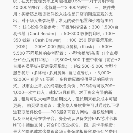
统，在支付处理费率上可能相差0.5%——对于月刷卡额
40,000的餐厅，这就是一年2,400的差距。 三、硬件费
用：买断还是租赁硬件投入往往是开店初期最直观的支
出。对于华人餐饮场景，常见的硬件配置和价格范围如
下： 核心设备价格参考： 平板/终端设备：300–1,500/台
刷卡器（Card Reader） ：50–300 收据打印机：100–
350 钱箱（Cash Drawer） ：100–250 厨房显示系统
（KDS） ：200–1,000 自助点餐机（Kiosk） ：500–
5,500 不同规模的参考配置： 小型快餐/奶茶店（1个点餐
台+1台后厨打印机）：约800–1,500 中型中餐馆（前台+2
台服务员平板+厨房显示系统）：约2,500–5,000 大型全
服务餐厅（多终端+多厨房屏+自助点餐机）：5,000–
12,000+ 租赁 vs 买断： 多数供应商提供灵活的采购方
式。以市面上常见的终端设备为例，POS终端可以799–
1,000一次性购入，或$75/月租用。对于资金有限的新
店，租赁可以大幅降低前期投入，但长期来看总成本可能
更高。 购买渠道建议： 北美华人餐饮业主可以通过以下渠
道获取硬件设备——POS服务商官方网站、授权经销商，
以及亚马逊等在线平台。务必确认设备支持EMV芯片卡和
NFC非接触支付，符合PCI安全标准。 四、刷卡手续费：
最大的隐形成本这是很多华人餐馆老板最容易低估的费用