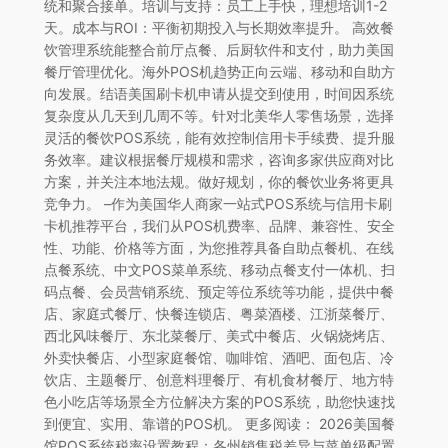
统和聚合接单。培训与支持：员工上手快，理想培训1-2
天。成本与ROI：平衡初期投入与长期效率提升。 高效餐
饮管理系统能整合前厅点餐、后厨软件和支付，助力美国
餐厅管理优化。海外POS机趋势正向云端、移动和自助方
向发展。结语美国刷卡机申请从提交到使用，时间因系统
复杂度从几天到几周不等。针对北美华人零售场景，选择
灵活的餐饮POS系统，能有效控制信用卡手续费、提升服
务效率。建议根据餐厅规模和需求，咨询多家供应商对比
方案，并关注本地法规。做好规划，你的餐饮业务将更具
竞争力。 –作为美国华人商家一站式POS系统与信用卡刷
卡机推荐平台，我们从POS机费率、品牌、兼容性、安全
性、功能、价格等方面，为您推荐具备自助点餐机、在线
点餐系统、中文POS菜单系统、移动点餐支付一体机、扫
码点餐、会员营销系统、预定等位系统等功能，提供中餐
店、家庭式餐厅、快餐连锁店、粤菜酒楼、江浙菜餐厅、
西北风味餐厅、东北菜餐厅、美式中餐店、火锅烧烤店、
外卖快餐店、小型家庭餐馆、咖啡馆、酒吧、面包店、冷
饮店、主题餐厅、创意料理餐厅、有机食材餐厅、地方特
色小吃店等场景全方位解决方案的POS系统，助您快速找
到便宜、实用、靠谱的POS机。 更多阅读： 2026美国餐
馆POS系统税率设置教程：各州销售税差异与菜单级配置