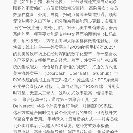
惠（如生日折扣、积分兑换）。部分系统还支持自动记录
顾客的消费偏好，方便后续做精准营销。 高阶层次：会员
数据在堂食、外卖、自提、扫码点餐等全渠道打通。顾客
无论从哪个入口下单，积分和余额都能同步更新，实现真
正的“一次注册，随处可用”。 对于北美中餐馆来说，会员
系统的另一项重要功能是支持中文界面的顾客端（扫码点
餐、预约系统），方便面向华人顾客群体做营销触达。 模
块四：线上订单——外卖平台与POS的“握手协议”2025年
的北美餐饮市场正在经历深刻的数字化变革，单一堂食收
入已不足以支撑餐厅稳定经营。然而，外卖平台与POS系
统的集成能力，恰恰是许多餐馆的“死穴”。 打通的方式北
美主流外卖平台（DoorDash、Uber Eats、Grubhub）与
POS系统的集成主要有三种模式： 原生集成：POS系统与
外卖平台直接API对接，订单自动同步至POS终端，后厨实
时可见，无需人工录入。这种方式效率最高，错误率最
低。 聚合接单平台：通过第三方聚合工具（如
Deliverect）将多个外卖平台订单统一对接至POS系统。
这种方式适合同时使用多个外卖平台的餐馆，但需额外支
付聚合平台费用。 手动录入：最落后的方式——服务员收
到外卖订单后手动输入POS系统。这种方式效率极低，且
容易出错，高峰期往往导致订单延误或错单。 集成后的优