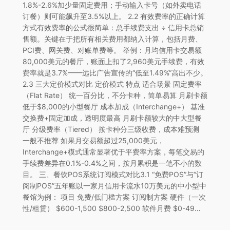
1.8%-2.6%加少量固定费用；手动输入卡号（如外卖电话
订餐）则可能飙升至3.5%以上。 2.2 有效费率的正确计算
方式有效费率的公式很简单：总手续费支出 ÷ 信用卡总销
售额。关键在于把所有相关费用都纳入计算，包括月费、
PCI费、网关费、对账单费等。 举例：月均信用卡交易额
80,000美元的餐厅，账面上扣了2,960美元手续费，有效
费率就是3.7%——远比广告宣传的“低至1.49%”高出不少。
2.3 三大定价模式对比 定价模式 特点 适合场景 固定费率
（Flat Rate） 统一百分比，不分卡种，简单易算 月刷卡额
低于$8,000的小型餐厅 成本加成（Interchange+） 基准
交换费+固定加成，透明度最高 月刷卡额较大的中大型餐
厅 分级费率（Tiered） 按卡种分三级收费，成本难预测
一般不推荐 如果月交易额超过25,000美元，
Interchange+模式通常显著优于平费率方案，每笔交易的
手续费差异在0.1%-0.4%之间，按月累积是一笔不小的数
目。 三、餐饮POS系统订阅模式对比3.1 “免费POS”与“订
阅制POS”五年账以一家月信用卡流水10万美元的中小型中
餐馆为例： 项目 免费/低门槛方案 订阅制方案 硬件（一次
性/租赁） $600-1,500 $800-2,500 软件月费 $0-49…