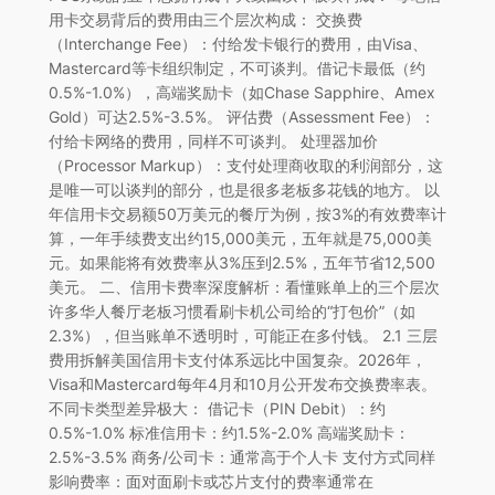
用卡交易背后的费用由三个层次构成： 交换费
（Interchange Fee）：付给发卡银行的费用，由Visa、
Mastercard等卡组织制定，不可谈判。借记卡最低（约
0.5%-1.0%），高端奖励卡（如Chase Sapphire、Amex
Gold）可达2.5%-3.5%。 评估费（Assessment Fee）：
付给卡网络的费用，同样不可谈判。 处理器加价
（Processor Markup）：支付处理商收取的利润部分，这
是唯一可以谈判的部分，也是很多老板多花钱的地方。 以
年信用卡交易额50万美元的餐厅为例，按3%的有效费率计
算，一年手续费支出约15,000美元，五年就是75,000美
元。如果能将有效费率从3%压到2.5%，五年节省12,500
美元。 二、信用卡费率深度解析：看懂账单上的三个层次
许多华人餐厅老板习惯看刷卡机公司给的“打包价”（如
2.3%），但当账单不透明时，可能正在多付钱。 2.1 三层
费用拆解美国信用卡支付体系远比中国复杂。2026年，
Visa和Mastercard每年4月和10月公开发布交换费率表。
不同卡类型差异极大： 借记卡（PIN Debit）：约
0.5%-1.0% 标准信用卡：约1.5%-2.0% 高端奖励卡：
2.5%-3.5% 商务/公司卡：通常高于个人卡 支付方式同样
影响费率：面对面刷卡或芯片支付的费率通常在