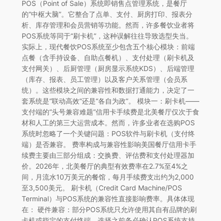
POS（Point of Sale）系统即销售点管理系统，是餐厅
的“中枢大脑”。它整合了点单、支付、厨房打印、报表分
析、库存管理和会员营销等功能。然而，许多餐饮业者将
POS系统等同于“刷卡机”，这种误解往往导致选型失当。
实际上，现代餐饮POS系统至少包含五个核心模块：前端
点餐（含手持设备、自助点餐机）、支付处理（刷卡机及
支付网关）、后厨管理（厨房显示系统KDS）、后端管理
（库存、报表、员工管理）以及客户关系管理（会员系
统）。这些模块之间的兼容性和数据打通能力，决定了一
套系统是“联动高效”还是“各自为政”。 模块一：刷卡机——
支付端的“头号兼容难题”信用卡手续费是北美餐厅仅次于食
材和人工的第三大运营成本。然而，许多业者在选购POS
系统时忽略了一个关键问题：POS软件与刷卡机（支付终
端）是否兼容。 费率构成与兼容性影响美国餐厅信用卡手
续费主要由三部分组成：交换费、评估费和支付处理器加
价。2026年，北美餐厅的典型有效费率在2.7%至4%之
间，月流水10万美元的餐馆，每月手续费支出约为2,000
至3,500美元。 刷卡机（Credit Card Machine/POS
Terminal）与POS系统的兼容性直接影响费率。具体体现
在： 硬件兼容：部分POS系统只允许使用其自有品牌的刷
卡机或指定的支付终端。选择之前务必确认POS系统支持