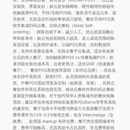
安装快、界面友好；缺点是依赖网络，硬件耐用性稍逊传
统触摸屏POS。手持/无线POS机：服务员可桌边点单，提
升效率，尤其适合忙碌的粤菜或川菜馆。餐饮手持POS系
统常集成扫码点餐。自助点餐机（Kiosk Self-
ordering）：顾客自助下单，减少人工。优点是提高翻台
率和客单价；缺点包括初期投入较高、老人或语言障碍顾
客适应慢，以及维护成本。云端POS系统：实时数据同
步，支持外卖聚合接单、在线点餐平台集成。适合有多家
分店的华人餐厅。传统触摸屏POS vs 快餐电脑POS：前
者功能全面但成本高；后者更简洁，适合QSR（快速服务
餐厅）。 餐饮POS系统推荐原则（非特定品牌）：优先选
择支持中英双语、厨房打印、会员营销和外卖集成的系
统。中餐POS需处理复杂定制（如辣度、加菜），后厨点
餐软件和等位系统也很实用。移动点餐软件和扫码点餐能
显著提升顾客体验。对于纽约等华人密集城市的餐饮电脑
系统，建议评估本地支持响应速度和与UServe等零售系统
的兼容性。餐厅信用卡手续费与降低方法美国餐厅信用卡
费率通常为1.5%-3.5%每笔交易，包含 interchange（交
换费）、处理器 markup 和评估费。餐厅类交易因服务性
质，费率可能略高，尤其奖励卡占比高时。常见费率影响