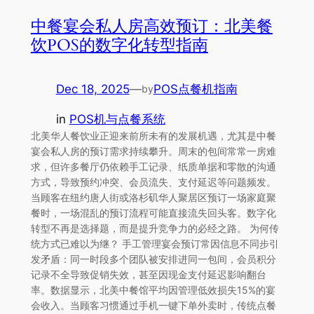
中餐宴会私人房高效预订：北美餐
饮POS的数字化转型指南
Dec 18, 2025
—
POS点餐机指南
by
in
POS机与点餐系统
北美华人餐饮业正迎来前所未有的发展机遇，尤其是中餐
宴会私人房的预订需求持续攀升。周末的包间常常一房难
求，但许多餐厅仍依赖手工记录、纸质单据和零散的沟通
方式，导致预约冲突、会员流失、支付延迟等问题频发。
当顾客在纽约唐人街或洛杉矶华人聚居区预订一场家庭聚
餐时，一场混乱的预订流程可能直接流失回头客。数字化
转型不再是选择题，而是提升竞争力的必经之路。 为何传
统方式已难以为继？ 手工管理宴会预订常因信息不同步引
发矛盾：同一时段多个团队被安排进同一包间，会员积分
记录不全导致促销失效，甚至因现金支付延迟影响翻台
率。数据显示，北美中餐馆平均因管理低效损失15%的宴
会收入。当顾客习惯通过手机一键下单外卖时，传统点餐