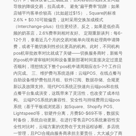
导致的降级交易，拉高成本。 避免“扁平费率”陷阱：如果
店铺平均客单价较高（比如超过$15），Square的标准
2.6% + $0.10可能偏贵，这时采用交换加成模式
（Interchange-plus）往往更经济。反之，如果是低价高
频的奶茶店，2.6%费率则相对友好。 定期重新谈判：每6-
12个月，拿着近几个月的交易对账单向现有处理商申请降
费，或者干脆切换到性价比更高的机构。此时，不同机构
pos机审批效率对比就成了关键——切换服务商时，新账号
的pos机申请审核时间和设备重新部署时间直接决定过渡是
否顺利，理想情况下整个pos机申请周期应在5-7个工作日
内完成。 三、维护费与系统选择：云端POS、在线点餐与
自助设备维护费包括月租、软件订阅、数据存储、合规更
新以及故障支持。现代POS系统正快速向云端pos和在线
点餐平台集成演变，这既带来了灵活性，也改变了成本结
构。 云端POS系统的兼容性、安全性与持续费用云端pos
系统（基于平板或浏览器）如Square、Shopify POS、
Lightspeed等，软硬件分离，月费$0-$69不等，数据实
时备份，系统自动更新。在进行零售店POS系统兼容性安
全性对比时，云端方案的优势在于支持远程诊断、多店统
一管理，且PCI合规由服务商承担主要责任，大大减少了商