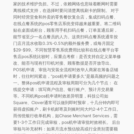
家的技术维护负担。不过，依赖网络也意味着断网时需要
离线模式支持，在选择时要问清楚离线刷卡的限制。 对于
同时经营堂食和外卖的零售餐饮复合店，集成扫码点餐、
在线点餐系统的pos零售店系统变得越来越重要。将二维码
贴在桌面或柜台，顾客用手机扫码点餐，订单直通后厨，
能节省至少一名点餐员的人力。这类扫码点餐系统通常按
门店月流水收取0.3%-0.5%的额外服务费，或每月固定
$29-$99。不同智慧零售系统费用比较和在线点餐平台零
售店pos系统比较时，应重点考察：是否支持自定义菜单修
改、能否与现有打印机对接、顾客数据是否开放导出。
POS机申请、审批与安装全流程时效华人商家在筹备店铺
时，往往时间紧迫，“pos机申请要多久”是最高频的问题之
一。整体pos机申请流程及审核周期可分为几个节点： 在
线提交申请：填写商户信息、银行账户、预计月交易量
等。不同机构pos机申请时效差异明显，科技公司如
Square、Clover通常可以做到即时预审，十几分钟内即可
获得虚拟账户，刷卡机邮寄及到账时间大约2-4个工作日。
而传统银行收单机构，如Chase Merchant Services，需
要1-3个工作日完成审核，pos机申请审批时效稍长。 后台
审核与补充材料：如果月流水预估较高或行业类别需要额