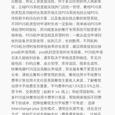
出数据，简化工资发放流程。对于多店经营的华人商家来
说，云端POS系统更能实现跨门店统一管理。餐馆POS系
统类型及功能对比美国市场主流POS系统包括云端POS、
传统刷卡机结合的方案，以及集成在线点餐的智慧系统。
不同POS机类型对申请时长有一定影响：简单移动POS申
请处理时间较短，而功能复杂的餐厅专用系统可能需更详
细审核。POS机申请流程及所需时间：一般从提交申请到
收到设备并安装使用，短则几天，长则数周。不同机构
POS机办理时效和审批效率存在差异，建议商家提前比较
pos机申请周期、pos机到货安装时长等因素。POS机申请
后多久能收到设备，通常取决于审核进度和物流。常见功
能包括：扫码点餐、桌台管理、库存追踪、报表生成等。
快餐电脑POS适合高翻台率场景，而全服务餐厅更需支持
分单、课程点餐和小费管理的系统。餐馆信用卡手续费与
费率计算信用卡支付是美国餐馆主要收入来源，了解餐馆
信用卡手续费至关重要。平均费率约在1.5%至3.5%之间，
受卡种、交易类型（如刷卡 vs. 线上）和处理器影响。许
多POS提供餐馆信用卡费率计算器，帮助商家模拟不同费
率下的成本。想降低餐馆支付手续费？可考虑： 选择
interchange plus 定价模式，透明且长期节省。优化支付
方式，鼓励芯片或非接触支付（费率通常较低）。比较不