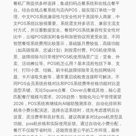
餐机厂商提供多样选择，集成扫码点餐系统和在线点餐平
台。结合在线点餐系统与店内POS，能实现订单统一管
理。中文POS系统兼容性与安全性对于美国华人商家，中
文POS系统比较很重要。系统需支持多语言、兼容主流支
付方式，并注重数据安全。餐馆POS系统兼容性安全性对
比中，云端POS因实时备份和加密协议而更受欢迎。不同
智慧餐馆系统费用比较显示，基础版月费较低，高级功能
（如高级报表、忠诚计划）则按需付费。POS机使用场
景、故障排除与日常维护POS机使用场景广泛：堂食、外
卖、活动摊位等。POS机怎么用？基本流程包括下单、支
付、打印小票、结账。刷卡机故障排除常见包括网络问
题、卡片读取失败等，通常重启或检查连接即可解决。不
同POS会员系统价格对比和POS系统费率价格功能对比是
选型关键。无论Square点餐、Clover点餐或其他，核心是
匹配餐厅规模与需求。2026趋势：智能化与公平管理展望
2026，POS系统将继续向AI辅助预测库存、自动化排班和
精准小费分配演进。选择合适系统时，优先考虑透明后台
设置、灵活费率和良好售后。建议商家多对比pos机类型及
功能、pos机价格和实际使用反馈。通过自动化小费分配，
餐厅不仅能节省时间，还能营造更公平的工作环境，最终