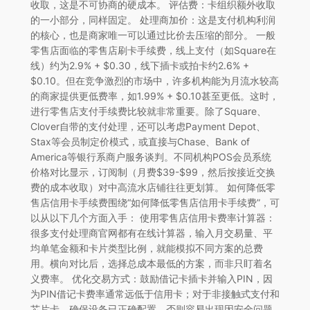
收取，这是不可协商的硬成本。 评估费：卡组织额外收取
的一小部分，同样固定。 处理商加价：这是支付机构利润
的核心，也是商家唯一可以通过比价去压缩的部分。 一般
零售店面临的零售店刷卡手续费，线上支付（如Square在
线）约为2.9% + $0.30，线下插卡或拍卡约2.6% +
$0.10。但在竞争激烈的市场中，许多机构能为月流水较高
的商家提供更低费率，如1.99% + $0.10甚至更低。这时，
进行零售店支付手续费比较就非常重要。除了Square、
Clover自带的支付处理，还可以考虑Payment Depot、
Stax等会员制定价模式，或直接与Chase、Bank of
America等银行系商户服务谈判。不同机构POS会员系统
价格对比显示，订阅制（月费$39-$99，然后按接近交换
费的成本收取）对中高流水店铺往往更划算。 如何降低零
售店信用卡手续费围绕“如何降低零售店信用卡手续费”，可
以从以下几个方面入手： 使用零售店信用卡费率计算器：
很多支付处理商官网都有在线计算器，输入月交易量、平
均单笔金额和卡片类型比例，就能模拟不同方案的总费
用。横向对比后，选择总成本最低的方案，而非只盯着名
义费率。 优化交易方式：鼓励借记卡插卡并输入PIN，因
为PIN借记卡费率通常远低于信用卡；对于非接触式支付和
芯片卡，确保设备已正确配置，否则容易出现因安全问题