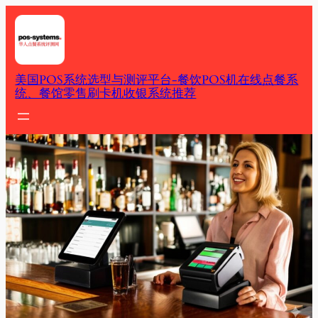
Skip
to
content
美国POS系统选型与测评平台-餐饮POS机在线点餐系
统、餐馆零售刷卡机收银系统推荐