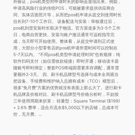
外验证，pos机类型对申请时长的影响会显现出来。例如，
申请高风险行业的传统POS，可能被要求提供供应商合
同、实体店面照片等，从而把pos机申请从提交到使用时长
拉长到7-10个工作日。 设备配送与安装：审核通过后，
pos机到货安装时长取决于物流。官方渠道多为3-5个工作
日，电商自营更快。安装与账户激活通常可远程指导完
成，当天即可开始使用。整体看，从提交申请到正式使
用，大部分小型零售店的pos机申请所需时间可以控制在
5-7天以内。 “不同pos机类型申请处理时间”也有规律：纯
软件扫码支付（如仅需收款链接）即时开通；移动读卡器
随账号即时绑定；整套POS终端因需要库存调配，通常需
要额外2-3天。 四、刷卡机品牌型号选择与成本全局观当
把设备、手续费和维护纳入总拥有成本（TCO）模型后，
很多“免月费”方案的优势就没有表面上那么大了。进行刷卡
机品牌及价格对比、刷卡机品牌型号价格分析时，不妨按
三年使用周期来折算： 轻量型：Square Terminal ($199)
+ 2.6% 费率，适合月流水$5,000以下的店铺，总成本可
控，无月费。…