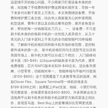
远是绕不开的核心问题。不少商家只盯着设备本身的价
格，却忽略了手续费和维护费这两项长期开支，导致一年
下来多付出数千甚至上万美元。本文将围绕设备费、手续
费和维护费三条主线，结合华人商家最关心的申请周期、
机型选择、费率计算以及自助点餐等趋势，展开多角度分
析，帮你把每一分钱都花在刀刃上。 一、设备费：不只是
刷卡机本身的价格刷卡机的一次性投入差异很大，从几十
美元的入门读卡器到上千美元的全功能智能POS终端都
有。了解刷卡机价格区间和刷卡机市场价格范围，是控制
硬件成本的第一步。 刷卡机价格区间与主流型号定位目前
美国市场上，刷卡机大致可以分成三个档次： 入门级移动
读卡器（$0-$49）以Square的磁条读卡器为代表，通常
免费领取，芯片与NFC版本在$29-$49左右。适合集市摆
摊、小型零售，功能相对单一。 智能终端与平板POS套装
（$150-$800）这个范围覆盖了大多数零售店的选择。例
如Clover Flex、Square Terminal等一体机价格多在
$199-$399之间；如果配上iPad支架、钱箱、小票打印机
等完整套装，价格通常落在$400-$800。许多商家会在主
流电商平台刷卡机售价和刷卡机品牌官方购买渠道之间比
价，发现亚马逊、Best Buy上的套餐偶尔比官网更优惠，