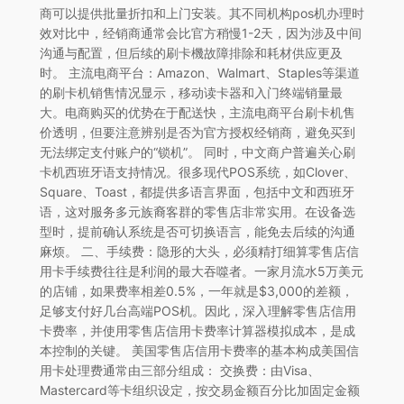
商可以提供批量折扣和上门安装。其不同机构pos机办理时
效对比中，经销商通常会比官方稍慢1-2天，因为涉及中间
沟通与配置，但后续的刷卡機故障排除和耗材供应更及
时。 主流电商平台：Amazon、Walmart、Staples等渠道
的刷卡机销售情况显示，移动读卡器和入门终端销量最
大。电商购买的优势在于配送快，主流电商平台刷卡机售
价透明，但要注意辨别是否为官方授权经销商，避免买到
无法绑定支付账户的“锁机”。 同时，中文商户普遍关心刷
卡机西班牙语支持情况。很多现代POS系统，如Clover、
Square、Toast，都提供多语言界面，包括中文和西班牙
语，这对服务多元族裔客群的零售店非常实用。在设备选
型时，提前确认系统是否可切换语言，能免去后续的沟通
麻烦。 二、手续费：隐形的大头，必须精打细算零售店信
用卡手续费往往是利润的最大吞噬者。一家月流水5万美元
的店铺，如果费率相差0.5%，一年就是$3,000的差额，
足够支付好几台高端POS机。因此，深入理解零售店信用
卡费率，并使用零售店信用卡费率计算器模拟成本，是成
本控制的关键。 美国零售店信用卡费率的基本构成美国信
用卡处理费通常由三部分组成： 交换费：由Visa、
Mastercard等卡组织设定，按交易金额百分比加固定金额