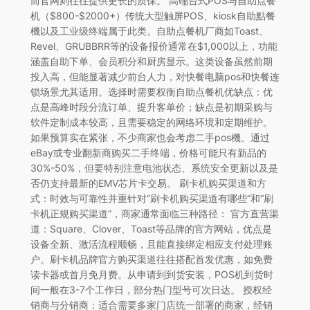
而官网则往往提供更长的质保。 高端台式POS与自助点餐
机（$800-$2000+）传统大型触屏POS、kiosk自助點餐
機以及工业级终端属于此类。自助点餐机厂商如Toast、
Revel、GRUBBRR等的设备报价通常在$1,000以上，功能
涵盖自助下单、会员积分和厨房显示。这类设备虽然前期
投入高，但能显著减少前台人力，对快餐电脑pos和快餐连
锁场景尤其适用。选择时需要权衡自助点餐机优缺点：优
点是高峰时段分流订单、提升客单价；缺点是初期采购与
软件定制成本较高，且需要稳定的网络环境和定期维护。
如果预算实在紧张，不少商家也会考虑二手pos機。通过
eBay或专业翻新商购买二手终端，价格可能只有新品的
30%-50%，但要特别注意电池状态、系统安全更新以及是
否仍支持最新的EMV芯片卡交易。 刷卡机购买渠道和方
式：时效与可靠性并重针对“刷卡机购买渠道有哪些”和“刷
卡机正规购买渠道”，商家通常面临三种路径： 官方直营渠
道：Square、Clover、Toast等品牌的官方网站，优点是
设备全新、激活流程顺畅，且能直接绑定相应支付处理账
户。刷卡机品牌官方购买渠道往往搭配首发优惠，如免费
读卡器或首月免月费。从申请到到货安装，POS机到货时
间一般在3-7个工作日，部分热门型号可次日达。 授权经
销商与分销商：适合需要多家门店统一部署的商家，经销