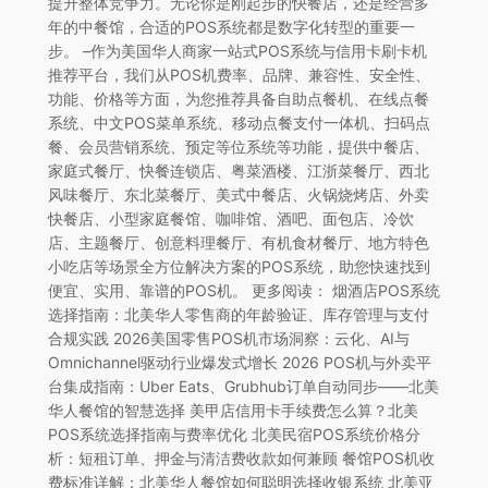
提升整体竞争力。无论你是刚起步的快餐店，还是经营多
年的中餐馆，合适的POS系统都是数字化转型的重要一
步。 –作为美国华人商家一站式POS系统与信用卡刷卡机
推荐平台，我们从POS机费率、品牌、兼容性、安全性、
功能、价格等方面，为您推荐具备自助点餐机、在线点餐
系统、中文POS菜单系统、移动点餐支付一体机、扫码点
餐、会员营销系统、预定等位系统等功能，提供中餐店、
家庭式餐厅、快餐连锁店、粤菜酒楼、江浙菜餐厅、西北
风味餐厅、东北菜餐厅、美式中餐店、火锅烧烤店、外卖
快餐店、小型家庭餐馆、咖啡馆、酒吧、面包店、冷饮
店、主题餐厅、创意料理餐厅、有机食材餐厅、地方特色
小吃店等场景全方位解决方案的POS系统，助您快速找到
便宜、实用、靠谱的POS机。 更多阅读： 烟酒店POS系统
选择指南：北美华人零售商的年龄验证、库存管理与支付
合规实践 2026美国零售POS机市场洞察：云化、AI与
Omnichannel驱动行业爆发式增长 2026 POS机与外卖平
台集成指南：Uber Eats、Grubhub订单自动同步——北美
华人餐馆的智慧选择 美甲店信用卡手续费怎么算？北美
POS系统选择指南与费率优化 北美民宿POS系统价格分
析：短租订单、押金与清洁费收款如何兼顾 餐馆POS机收
费标准详解：北美华人餐馆如何聪明选择收银系统 北美亚