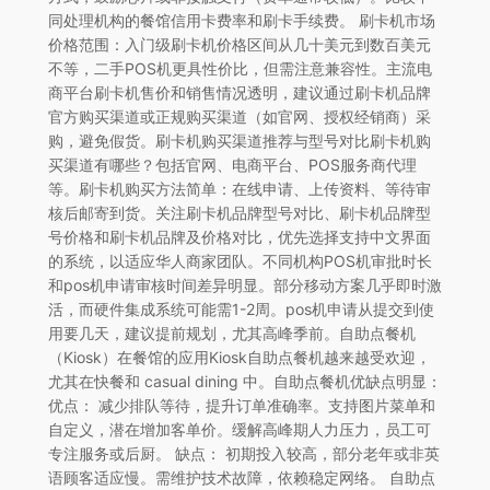
同处理机构的餐馆信用卡费率和刷卡手续费。 刷卡机市场
价格范围：入门级刷卡机价格区间从几十美元到数百美元
不等，二手POS机更具性价比，但需注意兼容性。主流电
商平台刷卡机售价和销售情况透明，建议通过刷卡机品牌
官方购买渠道或正规购买渠道（如官网、授权经销商）采
购，避免假货。刷卡机购买渠道推荐与型号对比刷卡机购
买渠道有哪些？包括官网、电商平台、POS服务商代理
等。刷卡机购买方法简单：在线申请、上传资料、等待审
核后邮寄到货。关注刷卡机品牌型号对比、刷卡机品牌型
号价格和刷卡机品牌及价格对比，优先选择支持中文界面
的系统，以适应华人商家团队。不同机构POS机审批时长
和pos机申请审核时间差异明显。部分移动方案几乎即时激
活，而硬件集成系统可能需1-2周。pos机申请从提交到使
用要几天，建议提前规划，尤其高峰季前。自助点餐机
（Kiosk）在餐馆的应用Kiosk自助点餐机越来越受欢迎，
尤其在快餐和 casual dining 中。自助点餐机优缺点明显：
优点： 减少排队等待，提升订单准确率。支持图片菜单和
自定义，潜在增加客单价。缓解高峰期人力压力，员工可
专注服务或后厨。 缺点： 初期投入较高，部分老年或非英
语顾客适应慢。需维护技术故障，依赖稳定网络。 自助点