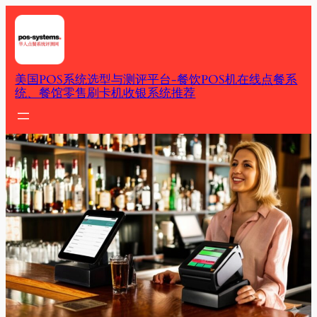
Skip
to
content
美国POS系统选型与测评平台-餐饮POS机在线点餐系
统、餐馆零售刷卡机收银系统推荐