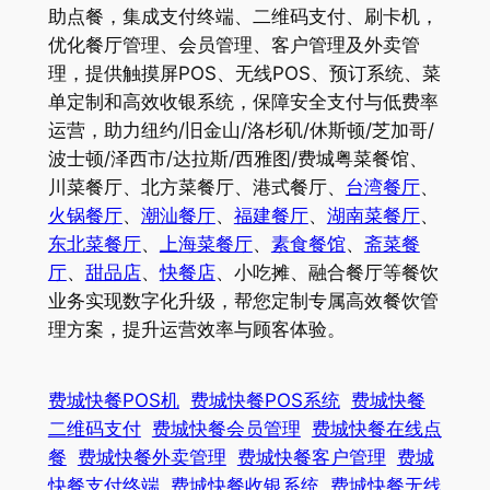
助点餐，集成支付终端、二维码支付、刷卡机，
优化餐厅管理、会员管理、客户管理及外卖管
理，提供触摸屏POS、无线POS、预订系统、菜
单定制和高效收银系统，保障安全支付与低费率
运营，助力纽约/旧金山/洛杉矶/休斯顿/芝加哥/
波士顿/泽西市/达拉斯/西雅图/费城粤菜餐馆、
川菜餐厅、北方菜餐厅、港式餐厅、
台湾餐厅
、
火锅餐厅
、
潮汕餐厅
、
福建餐厅
、
湖南菜餐厅
、
东北菜餐厅
、
上海菜餐厅
、
素食餐馆
、
斋菜餐
厅
、
甜品店
、
快餐店
、小吃摊、融合餐厅等餐饮
业务实现数字化升级，帮您定制专属高效餐饮管
理方案，提升运营效率与顾客体验。
费城快餐POS机
费城快餐POS系统
费城快餐
二维码支付
费城快餐会员管理
费城快餐在线点
餐
费城快餐外卖管理
费城快餐客户管理
费城
快餐支付终端
费城快餐收银系统
费城快餐无线