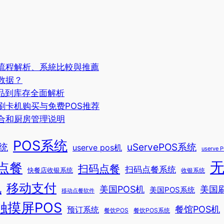
：流程解析、系統比較與推薦
数据？
品到库存全面解析
刷卡机购买与免费POS推荐
合和厨房管理说明
POS系统
统
uServePOS系统
userve pos机
userve
无
点餐
扫码点餐
扫码点餐系统
快餐店收银系统
收银系统
移动支付
机
美国POS机
美国
美国POS系统
移动点餐软件
触摸屏POS
餐馆POS机
预订系统
餐饮POS
餐饮POS系统